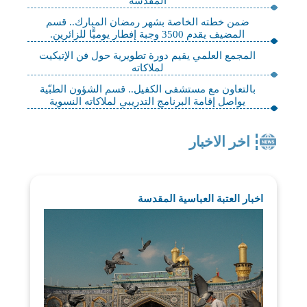
المقدسة
ضمن خطته الخاصة بشهر رمضان المبارك.. قسم
المضيف يقدم 3500 وجبة إفطار يوميًّا للزائرين.
المجمع العلمي يقيم دورة تطويرية حول فن الإتيكيت
لملاكاته
بالتعاون مع مستشفى الكفيل.. قسم الشؤون الطبّية
يواصل إقامة البرنامج التدريبي لملاكاته النسوية
اخر الاخبار
اخبار العتبة العباسية المقدسة