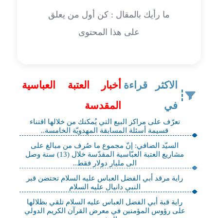
ما رأيك بالمقال : كن أول من يعلق
على هذا المحتوى
الاكثر قراءة
أخبار العتبة العباسية
في
المقدسة
تعرّف على مراكز البيع التي يُمكنك من خلالها اقتناء
قسيمة أسئلة المسابقة المهدويّة الخامسة..
السيّد الصافي: إنّ مجموع ما صُرف من مبالغ على
مشاريع العتبة العبّاسية المقدّسة خلال (13) سنة وصل
الى مليار دولار فقط..
راية مرقد أبي الفضل العباس عليه السلام تحتضن قبر
النبي دانيال عليه السلام
راية قبة أبي الفضل العباس عليه السلام تلقي بظلالها
على رؤوس المؤمنين في معرض القرآن الكريم الدولي