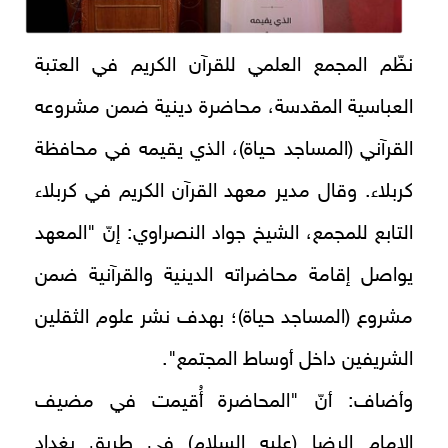
نظّم المجمع العلمي للقرآن الكريم في العتبة
العباسية المقدسة، محاضرة دينية ضمن مشروعه
القرآني (المساجد حياة)، الذي يقيمه في محافظة
كربلاء. وقال مدير معهد القرآن الكريم في كربلاء
التابع للمجمع، الشيخ جواد النصراوي: إنّ "المعهد
يواصل إقامة محاضراته الدينية والقرآنية ضمن
مشروع (المساجد حياة)؛ بهدف نشر علوم الثقلين
الشريفين داخل أوساط المجتمع".
وأضاف: أنّ "المحاضرة أُقيمت في مضيف
الإمام الرضا (عليه السلام) في طريق بغداد