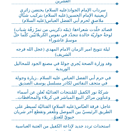
العشرين
سرداب الإمام الجواد(عليه السلام) يحتضن زائري
أربعينية الإمام الحسين(عليه السلام) بتركيب شبّاكٍ
ملاصقٍ لحرم أبي الفضل العباس(عليه السلام)
قصائد خلّدت شعراءها: (يمّه ذكريني من تمرّ زفّة شباب)
لوحةٌ حواريّة خالدة تتجدّد في نفوس الكربلائيّين كلّما حلّ
موسمُ عاشوراء
ليلة تتويج امير الزمان الامام المهدي (عجل الله فرجه
الشريف)
وفد وزارة الصحة يُجري جولةً في مصنع الجود للمحاليل
الوريدية
في حرم أبي الفضل العباس عليه السلام ..زيارة وجولة
في متحف النفائس لكادر مسلسل يوسف الصديق
شركةُ نور الكفيل للمُنتجات الغذائيّة تُعلن عن أسماء
وعناوين مراكز البيع المباشر في كربلاء والمحافظات..
عاجل: فرقة العبّاس(عليه السلام) القتاليّة تُسيطر على
الطريق الرئيسيّ بين الموصل وتلّعفر وتقطع آخر شريان
حيويّ للعدوّ..
استحداث تردد جديد لإذاعة الكفيل من العتبة العباسية