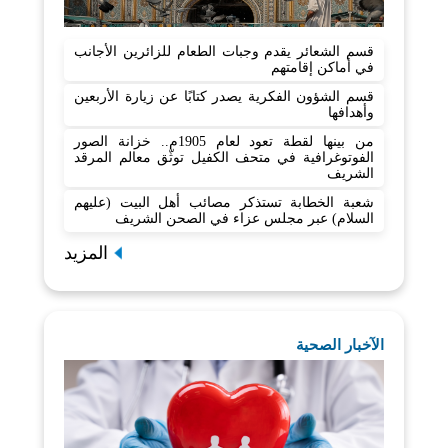
قسم الشعائر يقدم وجبات الطعام للزائرين الأجانب
في أماكن إقامتهم
قسم الشؤون الفكرية يصدر كتابًا عن زيارة الأربعين
وأهدافها
من بينها لقطة تعود لعام 1905م.. خزانة الصور
الفوتوغرافية في متحف الكفيل توثّق معالم المرقد
الشريف
شعبة الخطابة تستذكر مصائب أهل البيت (عليهم
السلام) عبر مجلس عزاء في الصحن الشريف
المزيد
الآخبار الصحية