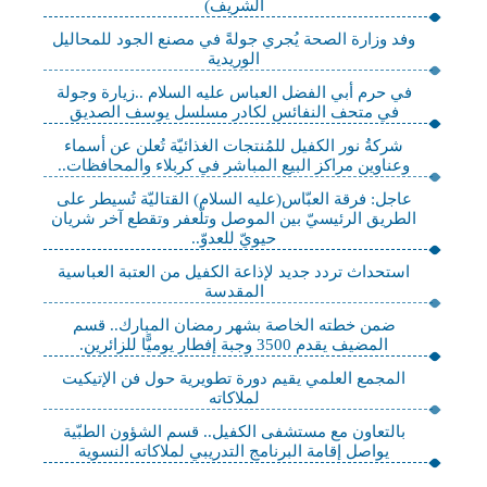
الشريف)
وفد وزارة الصحة يُجري جولةً في مصنع الجود للمحاليل
الوريدية
في حرم أبي الفضل العباس عليه السلام ..زيارة وجولة
في متحف النفائس لكادر مسلسل يوسف الصديق
شركةُ نور الكفيل للمُنتجات الغذائيّة تُعلن عن أسماء
وعناوين مراكز البيع المباشر في كربلاء والمحافظات..
عاجل: فرقة العبّاس(عليه السلام) القتاليّة تُسيطر على
الطريق الرئيسيّ بين الموصل وتلّعفر وتقطع آخر شريان
حيويّ للعدوّ..
استحداث تردد جديد لإذاعة الكفيل من العتبة العباسية
المقدسة
ضمن خطته الخاصة بشهر رمضان المبارك.. قسم
المضيف يقدم 3500 وجبة إفطار يوميًّا للزائرين.
المجمع العلمي يقيم دورة تطويرية حول فن الإتيكيت
لملاكاته
بالتعاون مع مستشفى الكفيل.. قسم الشؤون الطبّية
يواصل إقامة البرنامج التدريبي لملاكاته النسوية