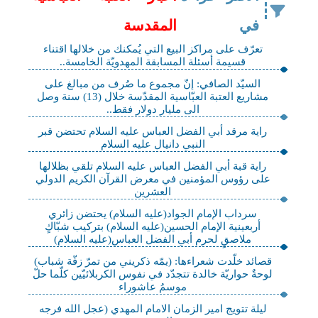
في
المقدسة
تعرّف على مراكز البيع التي يُمكنك من خلالها اقتناء
قسيمة أسئلة المسابقة المهدويّة الخامسة..
السيّد الصافي: إنّ مجموع ما صُرف من مبالغ على
مشاريع العتبة العبّاسية المقدّسة خلال (13) سنة وصل
الى مليار دولار فقط..
راية مرقد أبي الفضل العباس عليه السلام تحتضن قبر
النبي دانيال عليه السلام
راية قبة أبي الفضل العباس عليه السلام تلقي بظلالها
على رؤوس المؤمنين في معرض القرآن الكريم الدولي
العشرين
سرداب الإمام الجواد(عليه السلام) يحتضن زائري
أربعينية الإمام الحسين(عليه السلام) بتركيب شبّاكٍ
ملاصقٍ لحرم أبي الفضل العباس(عليه السلام)
قصائد خلّدت شعراءها: (يمّه ذكريني من تمرّ زفّة شباب)
لوحةٌ حواريّة خالدة تتجدّد في نفوس الكربلائيّين كلّما حلّ
موسمُ عاشوراء
ليلة تتويج امير الزمان الامام المهدي (عجل الله فرجه