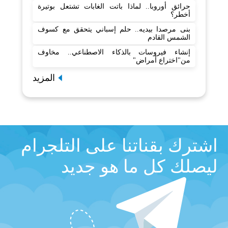
حرائق أوروبا.. لماذا باتت الغابات تشتعل بوتيرة
أخطر؟
بنى مرصدا بيديه.. حلم إسباني يتحقق مع كسوف
الشمس القادم
إنشاء فيروسات بالذكاء الاصطناعي.. مخاوف
من"اختراع أمراض"
المزيد
اشترك بقناتنا على التلجرام
ليصلك كل ما هو جديد