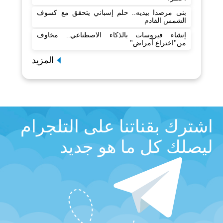
بنى مرصدا بيديه.. حلم إسباني يتحقق مع كسوف
الشمس القادم
إنشاء فيروسات بالذكاء الاصطناعي.. مخاوف
من"اختراع أمراض"
المزيد
اشترك بقناتنا على التلجرام
ليصلك كل ما هو جديد