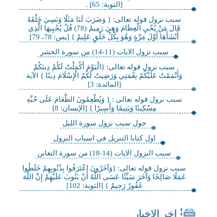
[التوبة: 65] .
سبب نزول قوله تعالى: { وَضَرَبَ لَنَا مَثَلًا وَنَسِيَ خَلْقَهُ
قَالَ مَنْ يُحْيِ الْعِظَامَ وَهِيَ رَمِيمٌ (78) قُلْ يُحْيِيهَا الَّذِي
أَنْشَأَهَا أَوَّلَ مَرَّةٍ وَهُوَ بِكُلِّ خَلْقٍ عَلِيمٌ } [يس: 78، 79]
سبب نزول الايات (11-14) من سورة الحشر
سبب نزول قوله تعالى: {الْيَوْمَ أَكْمَلْتُ لَكُمْ دِينَكُمْ
وَأَتْمَمْتُ عَلَيْكُمْ نِعْمَتِي وَرَضِيتُ لَكُمُ الْإِسْلَامَ دِينًا } الآية
[المائدة: 3]
سبب نزول قوله تعالى : { وَيُطْعِمُونَ الطَّعَامَ عَلَى حُبِّهِ
مِسْكِينًا وَيَتِيمًا وَأَسِيرًا } [الإنسان: 8]
حول سبب نزول سورة الليل
اول كتابا التنزيل‏ في اسباب النزول
سبب النزول الايات (14-18) من سورة التغابن
سبب نزول قوله تعالى: {وَآخَرُونَ اعْتَرَفُوا بِذُنُوبِهِمْ خَلَطُوا
عَمَلًا صَالِحًا وَآخَرَ سَيِّئًا عَسَى اللَّهُ أَنْ يَتُوبَ عَلَيْهِمْ إِنَّ اللَّهَ
غَفُورٌ رَحِيمٌ } [التوبة: 102]
اخر الاخبار