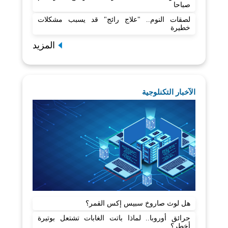
صباحا
لصقات النوم.. "علاج رائج" قد يسبب مشكلات
خطيرة
المزيد
الآخبار التكنلوجية
هل لوث صاروخ سبيس إكس القمر؟
حرائق أوروبا.. لماذا باتت الغابات تشتعل بوتيرة
أخطر؟