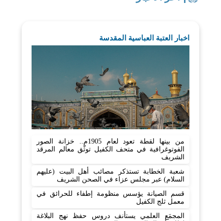
اخبار العتبة العباسية المقدسة
من بينها لقطة تعود لعام 1905م.. خزانة الصور
الفوتوغرافية في متحف الكفيل توثّق معالم المرقد
الشريف
شعبة الخطابة تستذكر مصائب أهل البيت (عليهم
السلام) عبر مجلس عزاء في الصحن الشريف
قسم الصيانة يؤسس منظومة إطفاء للحرائق في
معمل ثلج الكفيل
المجمَع العلمي يستأنف دروس حفظ نهج البلاغة