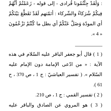
: وَلَقَدْ جِئْتُمُونا فُرادى - إلى قوله - زَعَمْتُمْ أَنَّهُمْ
فِيكُمْ شُرَكاءُ والشّركاء : أئمّتهم لَقَدْ تَقَطَّعَ بَيْنَكُمْ
أي المودّة وَضَلَّ عَنْكُمْ أي بطل ما كُنْتُمْ تَزْعُمُونَ
« 4 ».
___________
( 1 ) قال أبو جعفر الباقر عليه السّلام في هذه
الآية : « من ادّعى الإمامة دون الإمام عليه
السّلام ». ( تفسير العياشيّ : ج 1 ، ص 370 ، ح
61 ).
( 2 ) تفسير القمي : ج 1 ، ص 210.
( 3 ) هو المروي عن الصادق والباقر عليه