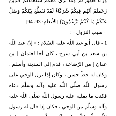
وَرَاءَ ظُهُورِكُمْ وَمَا نَرَى مَعَكُمْ شُفَعَاءَكُمُ الَّذِينَ
زَعَمْتُمْ أَنَّهُمْ فِيكُمْ شُرَكَاءُ لَقَدْ تَقَطَّعَ بَيْنَكُمْ وَضَلَّ
عَنْكُمْ مَا كُنْتُمْ تَزْعُمُونَ
}
[الأنعام: 93، 94]
- سبب النزول - :
1 - قال أبو عبد اللّه عليه السّلام : « إنّ عبد اللّه
بن سعد بن أبي سرح ، كان أخا لعثمان [ بن
عفان ] من الرّضاعة ، قدم إلى المدينة وأسلم ،
وكان له خطّ حسن ، وكان إذا نزل الوحي على
رسول اللّه صلّى اللّه عليه وآله وسلّم دعاه
فكتب ما يمليه عليه رسول اللّه صلّى اللّه عليه
وآله وسلّم من الوحي ، فكان إذا قال له رسول