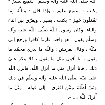
اللّه صلّى اللّه عليه وآله وسلّم : سَمِيعٌ بَصِيرٌ *
يكتب : سميع عليم ، وإذا قال : وَاللَّهُ بِما
تَعْمَلُونَ خَبِيرٌ * يكتب : بصير ، ويفرّق بين التاء
والياء. وكان رسول اللّه صلّى اللّه عليه وآله
وسلّم يقول : هو واحد. فارتدّ كافرا ورجع إلى
مكّة ، وقال لقريش : واللّه ما يدري محمّد ما
يقول ، أنا أقول مثل ما يقول ، فلا ينكر عليّ
ذلك ، فأنا أنزل مثل ما أنزل اللّه. فأنزل اللّه
على نبيّه صلّى اللّه عليه وآله وسلّم في ذلك
وَمَنْ أَظْلَمُ مِمَّنِ افْتَرى - إلى قوله - مِثْلَ ما
أَنْزَلَ اللَّهُ « 1 ».