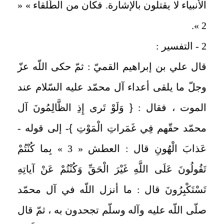
الأنبياء لا يقتلون بالإشارة. فكان من الطّلقاء » «
2 ».
2
- التفسير :
قال علي بن إبراهيم القميّ : ثمّ حكى اللّه عزّ
وجلّ ما يلقى أعداء آل محمّد عليه السّلام عند
الموت ، فقال :
{
وَلَوْ تَرى إِذِ الظَّالِمُونَ آل
محمّد حقّهم فِي غَمَراتِ الْمَوْتِ
}
- إلى قوله -
عَذابَ الْهُونِ قال : العطش « 3 » بِما كُنْتُمْ
تَقُولُونَ عَلَى اللَّهِ غَيْرَ الْحَقِّ وَكُنْتُمْ عَنْ آياتِهِ
تَسْتَكْبِرُونَ قال : ما أنزل اللّه في آل محمّد
صلّى اللّه عليه وآله وسلّم تجحدون به ، ثمّ قال