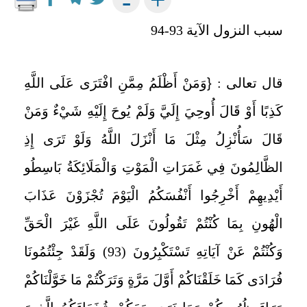
-
سبب النزول الآية 93-94
قال تعالى :
{
وَمَنْ أَظْلَمُ مِمَّنِ افْتَرَى عَلَى اللَّهِ
كَذِبًا أَوْ قَالَ أُوحِيَ إِلَيَّ وَلَمْ يُوحَ إِلَيْهِ شَيْءٌ وَمَنْ
قَالَ سَأُنْزِلُ مِثْلَ مَا أَنْزَلَ اللَّهُ وَلَوْ تَرَى إِذِ
الظَّالِمُونَ فِي غَمَرَاتِ الْمَوْتِ وَالْمَلَائِكَةُ بَاسِطُو
أَيْدِيهِمْ أَخْرِجُوا أَنْفُسَكُمُ الْيَوْمَ تُجْزَوْنَ عَذَابَ
الْهُونِ بِمَا كُنْتُمْ تَقُولُونَ عَلَى اللَّهِ غَيْرَ الْحَقِّ
وَكُنْتُمْ عَنْ آيَاتِهِ تَسْتَكْبِرُونَ (93) وَلَقَدْ جِئْتُمُونَا
فُرَادَى كَمَا خَلَقْنَاكُمْ أَوَّلَ مَرَّةٍ وَتَرَكْتُمْ مَا خَوَّلْنَاكُمْ