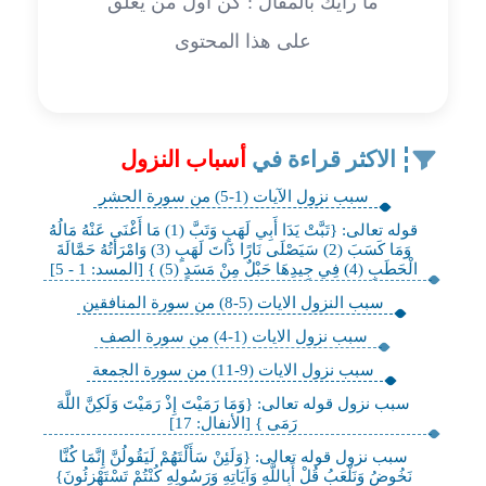
ما رأيك بالمقال : كن أول من يعلق
على هذا المحتوى
الاكثر قراءة في
أسباب النزول
سبب نزول الآيات (1-5) من سورة الحشر
قوله تعالى: {تَبَّتْ يَدَا أَبِي لَهَبٍ وَتَبَّ (1) مَا أَغْنَى عَنْهُ مَالُهُ
وَمَا كَسَبَ (2) سَيَصْلَى نَارًا ذَاتَ لَهَبٍ (3) وَامْرَأَتُهُ حَمَّالَةَ
الْحَطَبِ (4) فِي جِيدِهَا حَبْلٌ مِنْ مَسَدٍ (5) } [المسد: 1 - 5]
سبب النزول الايات (5-8) من سورة المنافقين
سبب نزول الايات (1-4) من سورة الصف
سبب نزول الايات (9-11) من سورة الجمعة
سبب نزول قوله تعالى: {وَمَا رَمَيْتَ إِذْ رَمَيْتَ وَلَكِنَّ اللَّهَ
رَمَى } [الأنفال: 17]
سبب نزول قوله تعالى: {وَلَئِنْ سَأَلْتَهُمْ لَيَقُولُنَّ إِنَّمَا كُنَّا
نَخُوضُ وَنَلْعَبُ قُلْ أَبِاللَّهِ وَآيَاتِهِ وَرَسُولِهِ كُنْتُمْ تَسْتَهْزِئُونَ}