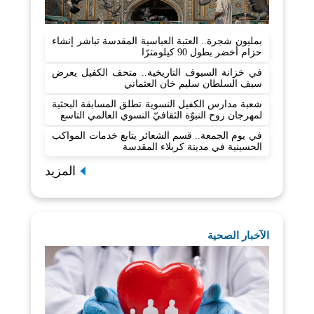
بمليون شجرة.. العتبة العباسية المقدسة تباشر إنشاء
حزام أخضر بطول 90 كيلومترًا
في خزانة السيوف التاريخية.. متحف الكفيل يعرض
سيف السلطان سليم خان العثماني
شعبة مدارس الكفيل النسوية تطلق المسابقة البحثية
لمهرجان روح النبوّة الثقافيّ النسوي العالمي التاسع
في يوم الجمعة.. قسم الشعائر يتابع خدمات المواكب
الحسينية في مدينة كربلاء المقدسة
المزيد
الآخبار الصحية