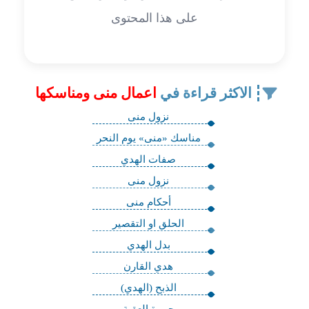
على هذا المحتوى
الاكثر قراءة في
اعمال منى ومناسكها
نزول منى
مناسك «منى» يوم النحر
صفات الهدي
نزول منى
أحكام منى
الحلق او التقصير
بدل الهدي
هدي القارن
الذبح (الهدي)
جمرة العقبة