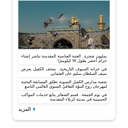
بمليون شجرة.. العتبة العباسية المقدسة تباشر إنشاء
حزام أخضر بطول 90 كيلومترًا
في خزانة السيوف التاريخية.. متحف الكفيل يعرض
سيف السلطان سليم خان العثماني
شعبة مدارس الكفيل النسوية تطلق المسابقة البحثية
لمهرجان روح النبوّة الثقافيّ النسوي العالمي التاسع
في يوم الجمعة.. قسم الشعائر يتابع خدمات المواكب
الحسينية في مدينة كربلاء المقدسة
المزيد