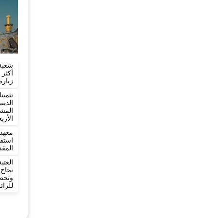
شعبة
زيارة
تثمي
الدي
المش
الأرب
معهد 
المقد
العت
نجاح
وتح
للزائ