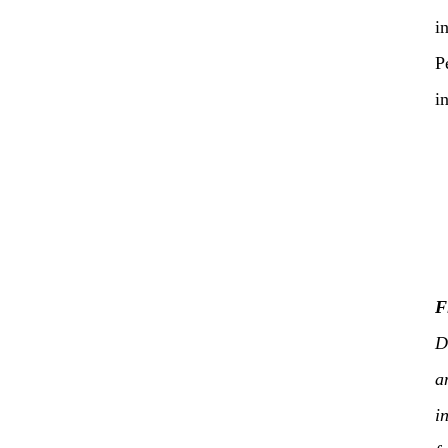
i
P
i
F
D
a
i