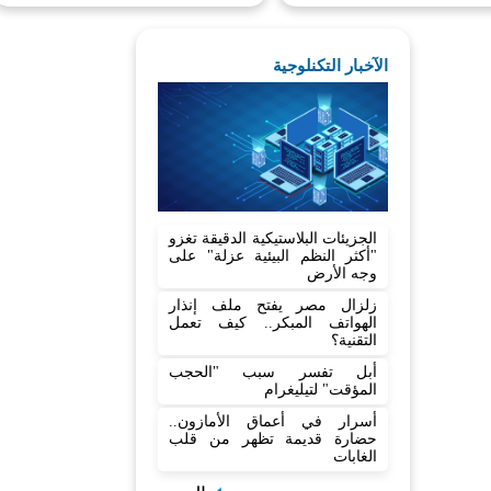
الآخبار التكنلوجية
الجزيئات البلاستيكية الدقيقة تغزو
"أكثر النظم البيئية عزلة" على
وجه الأرض
زلزال مصر يفتح ملف إنذار
الهواتف المبكر.. كيف تعمل
التقنية؟
أبل تفسر سبب "الحجب
المؤقت" لتيليغرام
أسرار في أعماق الأمازون..
حضارة قديمة تظهر من قلب
الغابات