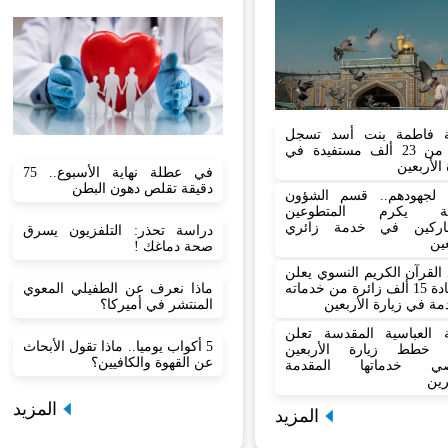
 فاطمة بنت أسد تسجل
أكثر من 23 ألف مستفيدة في
 الأربعين
في عطلة نهاية الأسبوع.. 75
دقيقة تقلص دهون البطن
نا لجهودهم.. قسم الشؤون
نية يكرم المتطوعين
اركين في خدمة زائري
دراسة تحذر: التلفزيون يسرق
عين
صحة دماغك !
القرآن الكريم النسوي يعلن
ماذا نعرف عن الطفيلي المعوي
استفادة 15 ألف زائرة من خدماته
المنتشر في أميركا؟
مة في زيارة الأربعين
بة العباسية المقدسة تعلن
5 أكواب يوميا.. ماذا تقول الأبحاث
 خطط زيارة الأربعين
عن القهوة والكافيين؟
صي خدماتها المقدمة
رين
المزيد
المزيد