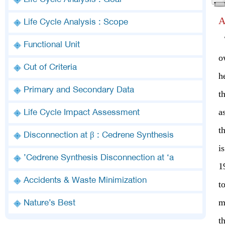
Life Cycle Analysis : Goal
A
Life Cycle Analysis : Scope
T
Functional Unit
o
Cut of Criteria
h
Primary and Secondary Data
t
a
Life Cycle Impact Assessment
t
Disconnection at β : Cedrene Synthesis
i
Cedrene Synthesis Disconnection at ‘a’
1
Accidents & Waste Minimization
t
m
Nature’s Best
t