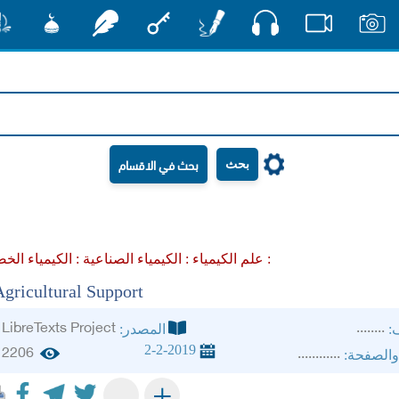
صوت
صور
فيديو
أقلام
مفتاح
رشفات
مشكاة
منش
بحث
الكيمياء الخضراء :
علم الكيمياء :
الكيمياء الصناعية :
Agricultural Support
LibreTexts Project
........
ف:
المصدر:
2-2-2019
2206
............
والصفحة:
+
-