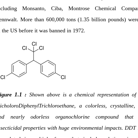
ncluding Monsanto, Ciba, Montrose Chemical Compa
ennwalt. More than 600,000 tons (1.35 billion pounds) wer
n the US before it was banned in 1972.
1.
1
igure
:
Shown above is a chemical representation o
icholoroDiphenylTrichloroethane, a colorless, crystalline, 
nd nearly odorless organochlorine compound that d
nsecticidal properties with huge environmental impacts. DDT