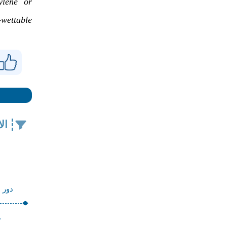
ylene or
wettable
ال
دور ا