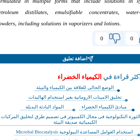
ormulated in multiple forms that include solutions in x
etroleum distillates, emulsifiable concentrates, water-
owders, including solutions in vaporizers and lotions.
0
0
اضافة تعليق
اكثر قراءة في
الكيمياء الخضراء
الوضع الحالى للعلاقة بين الكيمياء والبيئة
تخليق الامينات الاروماتية بغير استخدام الهاليدات
مبادئ الكيمياء الخضراء
المواد البادئة البديلة
لثورة التكنولوجية فى مجال الكمبيوتر فى تصميم طرق لتخليق المركبات
الكيميائية صديقة البيئة
استخدام العوامل المساعدة البيولوجية Microbal Biocatalysis