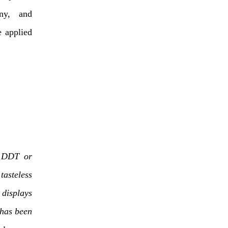
ny, and
e applied
f DDT or
tasteless
isplays
 has been