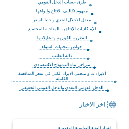
طرق حساب الدخل القومي
مفهوم تكاليف الانتاج وأنواعها
معدل الاحلال الحدي و خط السعر
الإمـكانيات الإنتاجيـة المتاحـة للمجتمـع
النظريـة الكينزيـة وتـحليلاتـها
خواص منحنيات السواء
دالة الطلب
مـراحل بناء النـموذج الاقـتصادي
الايرادات و منحنى الايراد الكلي في سعر المنافسة
الكاملة
الدخل القومي النقدي والدخل القومي الحقيقي
اخر الاخبار
اخبار العتبة العباسية المقدسة