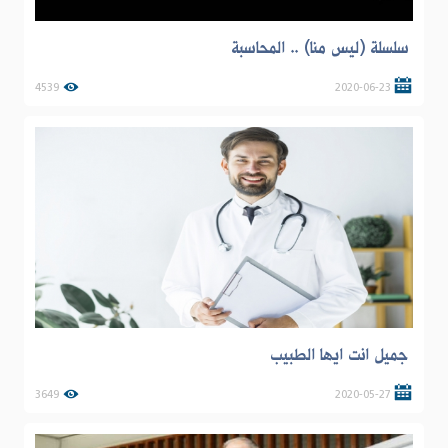
سلسلة (ليس منا) .. المحاسبة
4539
2020-06-23
جميل انت ايها الطبيب
3649
2020-05-27