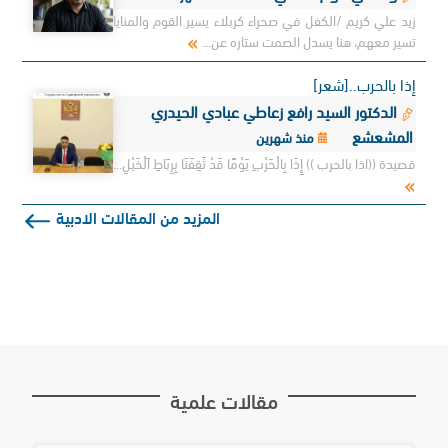
زيد علي كريم /الكفل في صحراء كربلاء يسير القوم والمنايا
تسير معهم، هنا يسدل الصمت ستاره عن...
إذا بالحرب..[شعر]
الدكتور السيد رافع زعاطي عبادي الحيدري
المشعشع
منذ شهرين
قصيدة ((اذا بالحرب )) إِذَا بِالْحَرْبِ يَوْمًا قَدْ ثَقِفَنَا بِرِبَاطِ اَلْخَيْلِ...
المزيد من المقالات الادبية
مقالات علمية