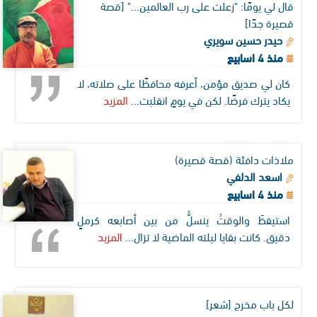
قال لي يومًا: "زعلت على رب العالمين..." [قصة
قصيرة جدًا]
حيدر حسين سويري
منذ 4 اسابيع
كان لي صديق مؤمن، أعرفه محافظًا على صلاته، لا
يكاد يترك فرضًا. لكن في يومٍ انقلبت...
المزيد
ملاذات دافئة (قصة قصيرة)
اسعد الدلفي
منذ 4 اسابيع
استيقظَ والوقتُ ينسلُّ من بين أصابعه كرملٍ
دقيق. كانت بقايا ليلته الماضية لا تزال...
المزيد
لكل باب مخرج [شعر]