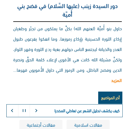
دور السيدة زينب (عليها السَّلام) في فضح بني
أُميَّة
حاول بنو أُميَّة (لعنهم الله) بكلِّ ما يملكون من تجبّر وطغيان
إركاع الثورة الحسينية بإركاع رموزها، وما انفكوا يقرعون طبول
الغدر والخيانة ليجتمع الناس حولهم بغية ردع الثورة وقهر الثوار،
ولكنَّ مشيئة الله كانت هي الأقوى لإعلاء كلمة الحقِّ ونصرة
الدين وفضح الباطل، ومن الرموز التي حاول الأُمويون قهرها...
المزيد
أخر المواضيع
كيف يكشف تحليل الشعر عن تعاطي المخدرات:
التفسير الكيميائي ل
مقالات اسلامية
مقالات أجتماعية