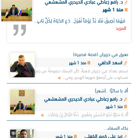
د. رافع زعاطي عبادي الحيدري المشعشعي
منذ 1 شهر
مَهْمَا تَضِيقُ فَلَا بُدَّ يَوْمَاً تُفْرَجُ.. دَعِ الحَيَاةَ لِكُلِّ بَابٍ...
المزيد
نعيق في حزيران (قصة قصيرة)
اسعد الدلفي
منذ 1 شهر
تستعر بغداد في حزيران لاهبةً، كأن السماء ديمومةٌ من جمرٍ
مسكوب على أرصفةٍ صهرها الهجير، وفي...
ألا يا سائرًا ..[شعر]
د. رافع زعاطي عبادي الحيدري المشعشعي
منذ 1 شهر
أَلَا يَا سَائِرًا نَحْوَ الحُسَيْنِ بِمُقْدِمٍ.. حُطَّ الرِّحَالَ إِنْ وَصَلْتَ...
بكاء السماء...
زيد علي كريم الكفلي
منذ 1 شهر