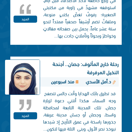
استوقفه مشهدٌ في زاوية من مكتبتي
الصغيرة؛ رفوفٌ تغصّ بكتبٍ منوعة،
المزيد
وملفاتٌ تضم أرشيفاً صحفياً ممتداً لنحو
ستة عشر عاماً، يحمل بين صفحاته مقالاتٍ
وخواطرَ وبحوثاً وتأملاتٍ جادت بها...
رحلة خارج المألوف: جصان.. أجنحة
النخيل المرفرفة
د.أمل الأسدي
منذ اسبوعين
قد تطرق بابَك الهدايا وأنت جالس تتصفح
وجه السماء، هكذا أتتني دعوة لزيارة
جصان، تلك المدينة التابعة لمحافظة
واسط، وجصان أو جسان مدينة عريقة،
المزيد
جذورها راسخة في عمق التأريخ إذ شيدها
نبوخذ نصر الأول، وبنی التلة فيها لتكون...