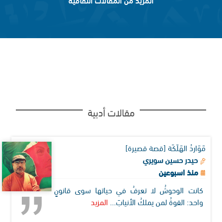
مقالات أدبية
مَوَاردُ الهَلَكَة [قصة قصيرة]
حيدر حسين سويري
منذ اسبوعين
كانت الوحوشُ لا تعرفُ في حياتها سوى قانونٍ
واحد: القوةُ لمن يملكُ الأنيابَ...
المزيد