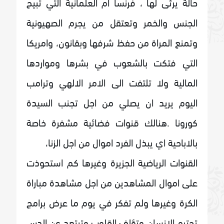
حالة يرثى لها ، فرنسا ام العلمانية التي تبيح
الجنس والخمر وتعتقل من يجرم الصهيونية
وتمنع المراة من حفظ شرفها وبقانون، وامريكا
التي فتكت بالشعوب في بشرها ومواردها
المالية ولا تلتفت الى الامر الالهي وترامب
اليوم يريد ان يصلي من اجل تجنب السيدة
كورونا .هنالك قنوات فضائية مشفرة خاصة
بالاباحية اي يبذل الفرد اموال من اجل الزنا،
القنوات الرياضية الجزيرة وغيرها كم استحوذت
على اموال المشاهدين من اجل مشاهدة مباراة
الكرة وغيرها ولم تفكر في يوم ما عرض برامج
تحترم الانسان وتؤلف القلوب وتبتعد عن الدس