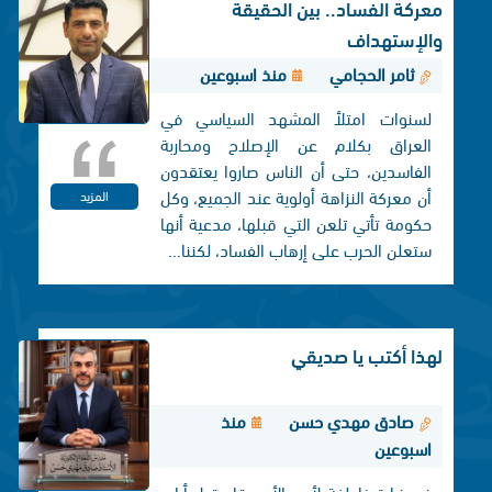
معركة الفساد.. بين الحقيقة
والإستهداف
ثامر الحجامي
منذ اسبوعين
لسنوات امتلأ المشهد السياسي في
العراق بكلام عن الإصلاح ومحاربة
الفاسدين، حتى أن الناس صاروا يعتقدون
أن معركة النزاهة أولوية عند الجميع، وكل
المزيد
حكومة تأتي تلعن التي قبلها، مدعية أنها
ستعلن الحرب على إرهاب الفساد، لكننا...
لهذا أكتب يا صديقي
صادق مهدي حسن
منذ
اسبوعين
في زيارةٍ خاطفة لأحد الأصدقاء قبل أيام،