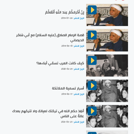
إِنَّ أَكْرَمَكُمْ عِندَ اللَّهِ أَتْقَاكُمْ
تاريخ النشر :
2019-07-26
قصة الإمام الصادق (عليه السلام) مع أبي شاكر
الديصاني
تاريخ النشر :
2019-06-10
كيف كانت العرب تسمّي أبناءها؟
تاريخ النشر :
2020-02-29
أسرار تسمية الملائكة
تاريخ النشر :
2019-06-17
أنفِذ حكم الله في تركتك لعيالك ولا تتركهم بعدك
عالةً على الناس
تاريخ النشر :
2021-03-25