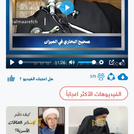
Play
-11:26
Play
Mute
Settings
PIP
Enter
fullsc
575
هل اعجبك الفيديو ؟
الفيديوهات الأكثر اعجاباً