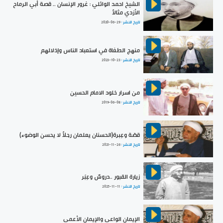
الشيخ احمد الوائلي : غرور الإنسان .. قصة أبي الرماح
الأزدي مثالاً
تاريخ النشر :
2020-06-29
منهج الطغاة في استعباد الناس وإذلالهم
تاريخ النشر :
2023-10-23
من اسرار خلود الامام الحسين
تاريخ النشر :
2019-06-08
قصّة وعِبرة(الحسنان يعلمان رجلاً لا يحسن الوضوء)
تاريخ النشر :
2021-11-26
زيارة القبور ..دروسٌ وعِبَر
تاريخ النشر :
2025-11-11
الإيمان الواعي والإيمان الأعمى