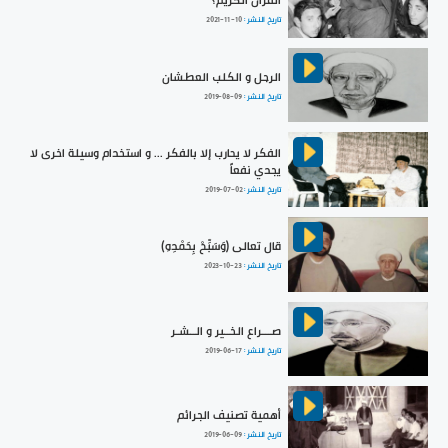
القرآن الكريم؟
تاريخ النشر :
2021-11-10
الرجل و الكلب العطشان
تاريخ النشر :
2019-08-09
الفكر لا يحارب إلا بالفكر ... و استخدام وسيلة اخرى لا
يجدي نفعاً
تاريخ النشر :
2019-07-02
قال تعالى (وَسَبِّحْ بِحَمْدِهِ)
تاريخ النشر :
2023-10-23
صـــراع الخــير و الــشـر
تاريخ النشر :
2019-06-17
أهمية تصنيف الجرائم
تاريخ النشر :
2019-06-09