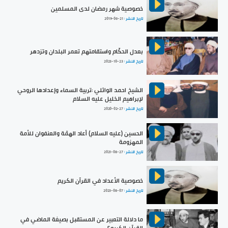
خصوصية شهر رمضان لدى المسلمين
تاريخ النشر :
2019-06-21
بعدل الحكّام واستقامتهم تعمر البلدان وتزدهر
تاريخ النشر :
2023-10-23
الشيخ احمد الوائلي :تربية السماء وإعدادها الروحي
لإبراهيم الخليل عليه السلام
تاريخ النشر :
2020-02-27
الحسين (عليه السلام) أعاد الهمّة والعنفوان للأمة
المهزومة
تاريخ النشر :
2021-08-27
خصوصية الأعداد في القرآن الكريم
تاريخ النشر :
2023-08-07
ما دلالة التعبير عن المستقبل بصيغة الماضي في