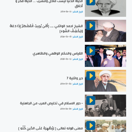
الحياة الدنيا ليست مأكل ومشرب ... الحياة فكر و
أخلاق
تاريخ النشر :
2019-06-15
الشيخ احمد الوائلي __ {أَمَّن يُجِيبُ الْمُضْطَرَّ إِذَا دَعَاهُ
وَيَكْشِفُ السُّوءَ}
تاريخ النشر :
2026-03-10
القياس والحكم الواقعي والظاهري
تاريخ النشر :
2020-03-12
درر وائلية 7
تاريخ النشر :
2019-07-03
- دور الاسلام في تخليص العرب من الجاهلية
تاريخ النشر :
2019-06-09
معنى قوله تعالى { لِيُظْهِرَهُ عَلَى الدِّينِ كُلِّهِ }