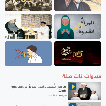
فيدوات ذات صلة
أربٌ يبول الثُّعلبان برأسه.... لقد ذلَّ من بالت عليه
الثعالبُ
تاريخ النشر :
2019-08-02