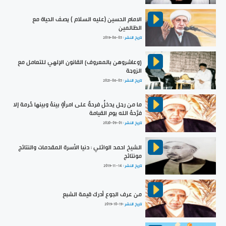
الامام الحسين (عليه السلام ) يصف الحياة مع
الظالمين
تاريخ النشر :
2019-06-05
{وعاشروهن بالمعروف} القانون الإلهي للتعامل مع
الزوجة
تاريخ النشر :
2021-06-05
ما من رجل يدخلُ فرحةً على امرأةٍ بينهُ وبينها حُرمة إلا
فرَّحهُ الله يوم القيامة
تاريخ النشر :
2020-09-01
الشيخ احمد الوائلي : دنيا الأسرة المقدمات والنتائج
مونتائج
تاريخ النشر :
2019-11-14
من عرف الجوع أدرك قيمة الشبع
تاريخ النشر :
2019-10-19