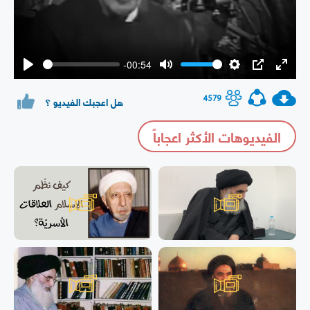
-00:54
Play
Mute
Settings
PIP
Enter
fullsc
4579
هل اعجبك الفيديو ؟
الفيديوهات الأكثر اعجاباً