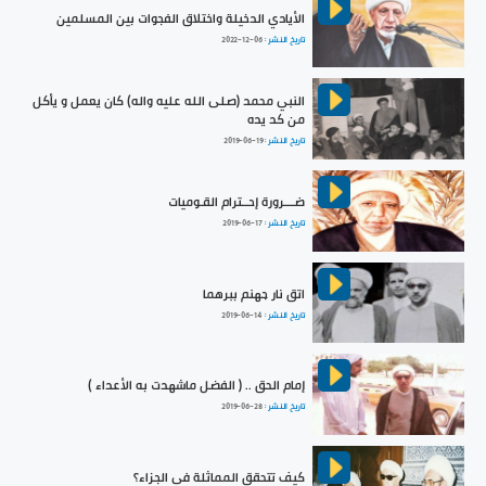
الأيادي الدخيلة واختلاق الفجوات بين المسلمين
تاريخ النشر :
2022-12-06
النبي محمد (صلى الله عليه واله) كان يعمل و يأكل
من كد يده
تاريخ النشر :
2019-06-19
ضـــرورة إحــترام القـوميات
تاريخ النشر :
2019-06-17
اتق نار جهنم ببرهما
تاريخ النشر :
2019-06-14
إمام الحق .. ( الفضل ماشهدت به الأعداء )
تاريخ النشر :
2019-06-28
كيف تتحقق المماثلة في الجزاء؟