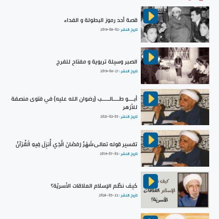
قصة أحد رموز البطولة و الفداء
تاريخ النشر :
2019-08-02
الصبر وسيلة تربوية و مفتاح للفرج
تاريخ النشر :
2019-06-21
أبــــو طــــالـــــب (رضوان الله عليه) في فتوى منصفة
للأزهر
تاريخ النشر :
2021-02-05
تفسير قوله تعالى:شَهْرُ رَمَضَانَ الَّذِي أُنزِلَ فِيهِ الْقُرْآنُ
تاريخ النشر :
2019-07-03
كيف نظّم الإسلام العلاقات الأسريّة؟
تاريخ النشر :
2024-05-22