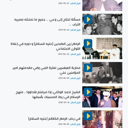
تاريخ النشر :
2021-02-24
مسألة تحتاج إلى وعي ... جميع ما نملكه مصيره
التراب ...
تاريخ النشر :
2019-06-29
الإمام زين العابدين (عليه السلام) و دوره في إعادة
التوازن الاجتماعي
تاريخ النشر :
2019-06-24
محاربة العباسيين لعترة النبي وفي مقدمتهم امير
المؤمنين علي
تاريخ النشر :
2019-06-09
الشيخ احمد الوائلي: إذا مرضتم فتداووا .. منهج
الإسلام في ربط المسببات بأسبابها
تاريخ النشر :
2020-09-18
في رحاب الإمام الكاظم (عليه السلام)
تاريخ النشر :
2021-08-09