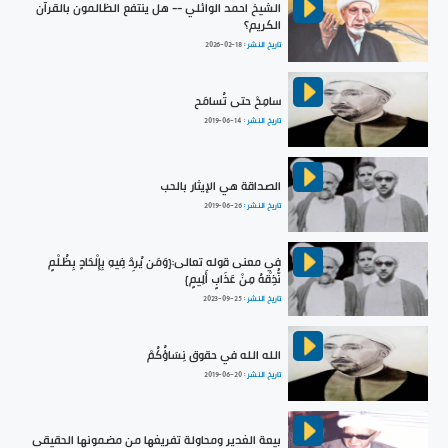
الشيخ احمد الوائلي -- هل ينتفع الظالمون بالقرآن
الكريم؟
تاريخ النشر :
2026-02-18
سامِحْ حتى تُسامَح
تاريخ النشر :
2019-06-14
الصداقة هي الإيثار بالحب
تاريخ النشر :
2019-06-26
في معنى قوله تعالى:{وَمَن يُرِدْ فِيهِ بِإِلْحَادٍ بِظُلْمٍ
نُّذِقْهُ مِنْ عَذَابٍ أَلِيمٍ}
تاريخ النشر :
2023-09-25
الله الله في حقوق نِسَاؤُكُمْ
تاريخ النشر :
2019-06-20
بيعة الغدير ومحاولة تفريغها من مضمونها الحقيقي