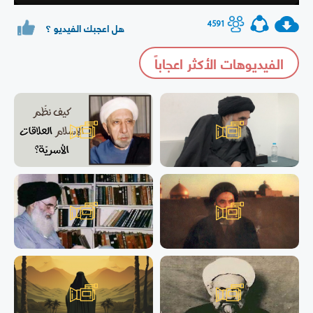
Play
Mute
Settings
PIP
Enter
fullsc
4591
هل اعجبك الفيديو ؟
الفيديوهات الأكثر اعجاباً