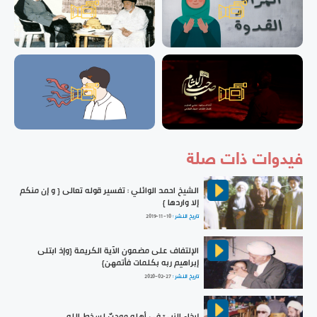
فيدوات ذات صلة
الشيخ احمد الوائلي : تفسير قوله تعالى { و إن منكم
إلا واردها }
تاريخ النشر :
2019-11-10
الإلتفاف على مضمون الآية الكريمة {وإذ ابتلى
إبراهيم ربه بكلمات فأتمهن}
تاريخ النشر :
2020-02-27
إيذاء النبيّ في أهله موجبٌ لسخط الله