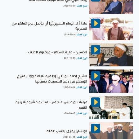
تاريخ النشر :
2023-02-07
ماذا أراد الإمام الحسين(ع) أن يؤصل يوم العاشر من
المحرم؟
تاريخ النشر :
2019-06-19
الحسين - عليه السلام - ولِدَ يوم الطف !
تاريخ النشر :
2021-10-02
الشيخ احمد الوائلي: إذا مرضتم فتداووا .. منهج
الإسلام في ربط المسببات بأسبابها
تاريخ النشر :
2020-09-18
قراءة سورة يس عند قبر الميت و مشروعية زيارة
القبور
تاريخ النشر :
2019-06-10
الإنسان يجازى بحسب عمله
تاريخ النشر :
2021-04-15