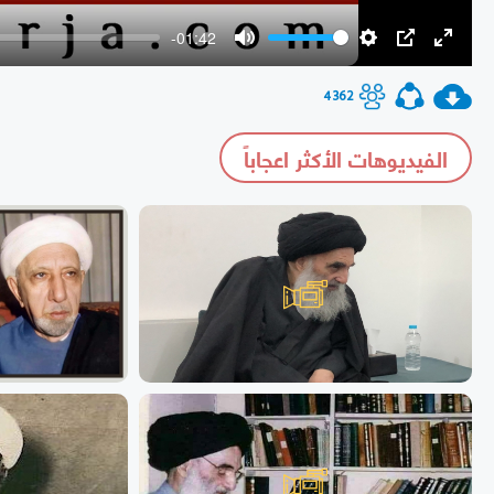
-01:42
Mute
Settings
PIP
Enter
fullscr
4362
الفيديوهات الأكثر اعجاباً