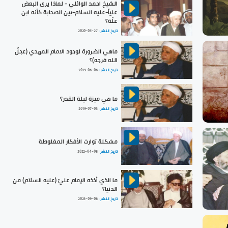
الشيخ احمد الوائلي - لماذا يرى البعض
علياً-عليه السلام-بين الصحابة كأنه ابن
علّة؟
تاريخ النشر :
2020-05-27
ماهي الضرورة لوجود الامام المهدي (عجلً
الله فرجه)؟
تاريخ النشر :
2019-06-06
ما هي ميزة ليلة القدر؟
تاريخ النشر :
2019-07-03
مشكلة توارث الأفكار المغلوطة
تاريخ النشر :
2022-04-08
ما الذي أخذه الإمام عليّ (عليه السلام) من
الدنيا؟
تاريخ النشر :
2023-09-08