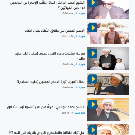
الشيخ احمد الوائلي لماذا يلقّب الإمام زين العابدين
(ع) بابن الخيرتين ؟
تاريخ النشر :
2020-09-13
الإسم الحسن من حقوق الأبناء على الآباء
تاريخ النشر :
2021-12-01
سرعة استجابة دعاء النبي محمد (صلى الله عليه
وآله)
تاريخ النشر :
2019-07-03
بماذا تميزت ثورة الامام الحسين (عليه السلام)؟
تاريخ النشر :
2019-06-09
الشيخ احمد الوائلي : عراةٌ من لم يكتسوا ثوب الأخلاق
تاريخ النشر :
2019-11-14
هل ترك اللذائذ كالطعام و الزواج يقربك الى الله ؟؟!!