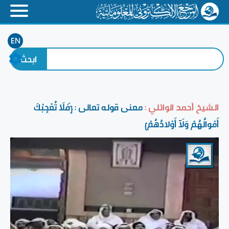
EN
الشيخ أحمد الوائلي :
معنى قوله تعالى : {فَلَا تُعْجِبْكَ
أَمْوالُهُمْ وَلَآ أَوْلادُهُمْ}