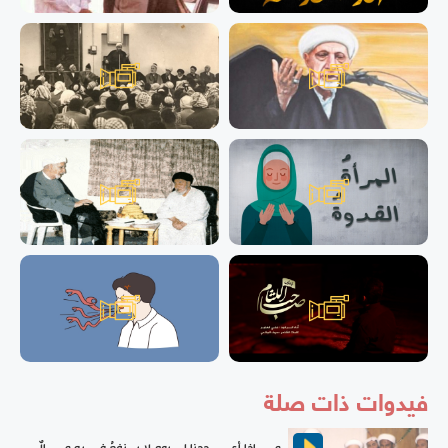
فيدوات ذات صلة
مــــــاذا أعـــــــددنا لــــيومٍ لا يـــنفعُ فـــــيهِ مــــــالٌ