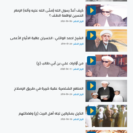
كيف أعدَّ رسول الله (صلّى الله عليه وآله) الإمام
الحسين لواقعة الطف ؟
تاريخ النشر :
2021-09-06
الشيخ احمد الوائلي : الخسران عاقبة الاتّباع الأعمى
تاريخ النشر :
2019-10-26
من أوّليات علي بن أبي طالب (ع)
تاريخ النشر :
2020-04-11
المنافع الشخصية عقبة كبيرة في طريق الإصلاح
تاريخ النشر :
2019-09-29
الكيل بمكيالين تجاه أهل البيت (ع) وفضائلهم
تاريخ النشر :
2023-06-18