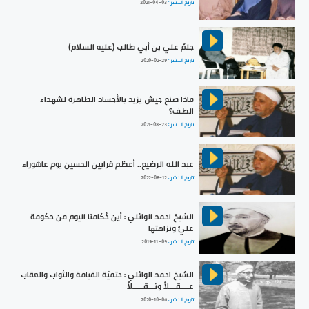
تاريخ النشر :
2021-04-03
حِلمُ علي بن أبي طالب (عليه السلام)
تاريخ النشر :
2020-02-29
ماذا صنع جيش يزيد بالأجساد الطاهرة لشهداء
الطف؟
تاريخ النشر :
2021-08-23
عبد الله الرضيع.. أعظم قرابين الحسين يوم عاشوراء
تاريخ النشر :
2022-08-12
الشيخ احمد الوائلي : أين حُكامنا اليوم من حكومة
عليٍّ ونزاهتها
تاريخ النشر :
2019-11-09
الشيخ احمد الوائلي : حتميّة القيامة والثواب والعقاب
عــــقـــلاً ونـــقـــــلاً
تاريخ النشر :
2020-10-06