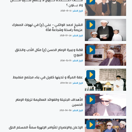
ولا بـــنون ؟
تاريخ النشر :
2020-10-13
الشيخ احمد الوائلي - علي (ع) في لهوات المعارك
عزيمةٌ راسخة وشجاعةٌ فذّة
تاريخ النشر :
2020-07-26
قصّة وعِبرة الإمام الحسن (ع) مثال الأدب والخلق
النبويّ
تاريخ النشر :
2024-02-01
عفة المرأة و تدينها كفيل في بناء مجتمع منضبط
تاريخ النشر :
2019-06-23
الأهداف الجليلة والفوائد العظيمة لزيارة الإمام
الحسين
تاريخ النشر :
2025-04-06
الإذعان والإنصياع للأوامر الإلهية سمةُ المسلم الحق