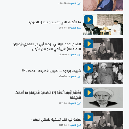
تاريخ النشر :
2021-04-03
ما الأشياء التي تفسد و تبطل الصوم؟
تاريخ النشر :
2019-06-21
الشيخ احمد الوائلي : وفاة أبي ذر الغفاري (رضوان
الله عليه) غريباً في فلاةٍ من الأرض
تاريخ النشر :
2019-11-14
شبهات وردود ... تقبيل الأضرحة ...لماذا ؟؟!!!!
تاريخ النشر :
2019-06-25
وَكُنْتُمْ أَزْوَاجاً ثَلَاثَةً (7) فَأَصْحَابُ الْمَيْمَنَةِ مَا أَصْحَابُ
الْمَيْمَنَةِ
تاريخ النشر :
2019-06-10
عبادة غير الله تسفيهٌ للعقل البشري
تاريخ النشر :
2025-06-11