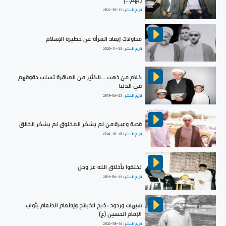
رَبَّهُمْ...}
تاريخ النشر :
2022-09-17
محاولات إبعاد المرأة عن حظيرة الإسلام
تاريخ النشر :
2020-11-23
كلام من ذهب ...الكثير من العباقرة تسلب حقوقهم
في الدنيا
تاريخ النشر :
2019-06-25
قصة وعِبرة:من لم يشكر المخلوق لم يشكر الخالق
تاريخ النشر :
2024-10-20
تخلقوا بأخلاق الله عز وجل
تاريخ النشر :
2019-06-25
شبهات وردود : ذبح الذبائح وإطعام الطعام بثواب
الإمام الحسين (ع)
تاريخ النشر :
2022-08-16