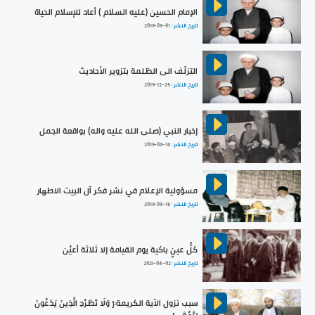
الإمام الحسين (عليه السلام ) أعاد للإسلام الحياة
تاريخ النشر :
2019-09-01
التزلّف الى الظلمة بتزوير الأحاديث
تاريخ النشر :
2019-12-29
إخبار النبي (صلى الله عليه واله) بواقعة الجمل
تاريخ النشر :
2019-06-16
مسؤولية الإعلام في نشر فكر آل البيت الاطهار
تاريخ النشر :
2019-09-18
كلُّ عينٍ باكية يوم القيامة إلا ثلاثة أعيُن
تاريخ النشر :
2021-04-02
سبب نزول الآية الكريمة:{ وَلَا تَطْرُدِ الَّذِينَ يَدْعُونَ