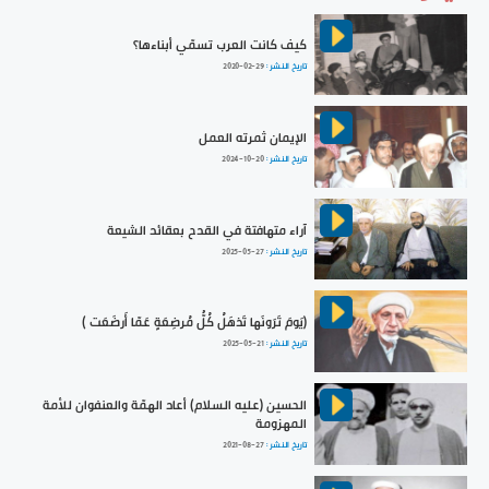
كيف كانت العرب تسمّي أبناءها؟
تاريخ النشر :
2020-02-29
الإيمان ثمرته العمل
تاريخ النشر :
2024-10-20
آراء متهافتة في القدح بعقائد الشيعة
تاريخ النشر :
2025-05-27
﴿يَومَ تَرَونَها تَذهَلُ كُلُّ مُرضِعَةٍ عَمّا أَرضَعَت ﴾
تاريخ النشر :
2025-05-21
الحسين (عليه السلام) أعاد الهمّة والعنفوان للأمة
المهزومة
تاريخ النشر :
2021-08-27