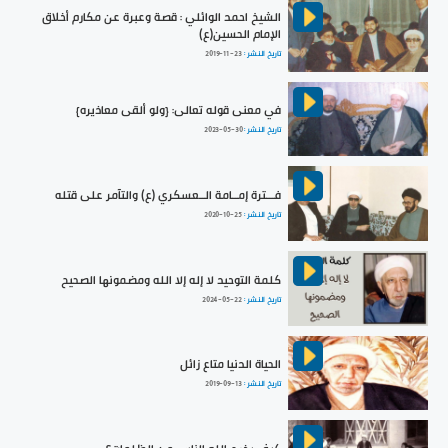
الشيخ احمد الوائلي : قصة وعبرة عن مكارم أخلاق
الإمام الحسين(ع)
تاريخ النشر :
2019-11-23
في معنى قوله تعالى: {ولو ألقى معاذيره}
تاريخ النشر :
2023-05-30
فـــترة إمــامة الــعسكري (ع) والتآمر على قتله
تاريخ النشر :
2020-10-25
كلمة التوحيد لا إله إلا الله ومضمونها الصحيح
تاريخ النشر :
2024-05-22
الحياة الدنيا متاع زائل
تاريخ النشر :
2019-09-13