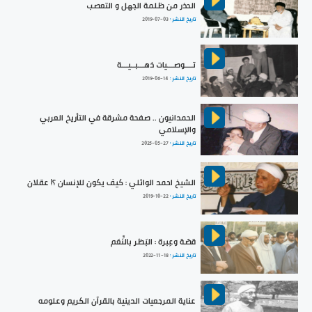
الحذر من ظلمة الجهل و التعصب
تاريخ النشر :
2019-07-03
تــــوصـــيات ذهـــبــيـــة
تاريخ النشر :
2019-06-14
الحمدانيون .. صفحة مشرقة في التأريخ العربي
والإسلامي
تاريخ النشر :
2025-05-27
الشيخ احمد الوائلي : كيف يكون للإنسان ؟! عقلان
تاريخ النشر :
2019-10-22
قصّة وعِبرة : البَطَر بالنِّعَم
تاريخ النشر :
2022-11-18
عناية المرجعيات الدينية بالقرآن الكريم وعلومه