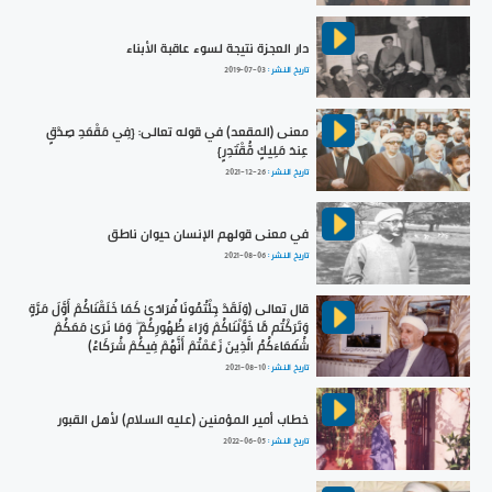
دار العجزة نتيجة لسوء عاقبة الأبناء
تاريخ النشر :
2019-07-03
معنى (المقعد) في قوله تعالى: {فِي مَقْعَدِ صِدْقٍ
عِندَ مَلِيكٍ مُّقْتَدِرٍ}
تاريخ النشر :
2021-12-26
في معنى قولهم الإنسان حيوان ناطق
تاريخ النشر :
2021-08-06
قال تعالى (وَلَقَدْ جِئْتُمُونَا فُرَادَىٰ كَمَا خَلَقْنَاكُمْ أَوَّلَ مَرَّةٍ
وَتَرَكْتُم مَّا خَوَّلْنَاكُمْ وَرَاءَ ظُهُورِكُمْ ۖ وَمَا نَرَىٰ مَعَكُمْ
شُفَعَاءَكُمُ الَّذِينَ زَعَمْتُمْ أَنَّهُمْ فِيكُمْ شُرَكَاءُ)
تاريخ النشر :
2021-08-10
خطاب أمير المؤمنين (عليه السلام) لأهل القبور
تاريخ النشر :
2022-06-05