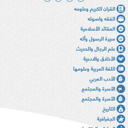
القران الكريم وعلومه
الفقه واصوله
العقائد الأسلامية
سيرة الرسول وآله
علم الرجال والحديث
الأخلاق والادعية
اللغة العربية وعلومها
الأدب العربي
الأسرة والمجتمع
الأسرة والمجتمع
التاريخ
الجغرافية