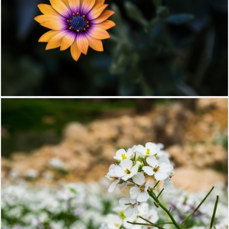
زهور
زهور