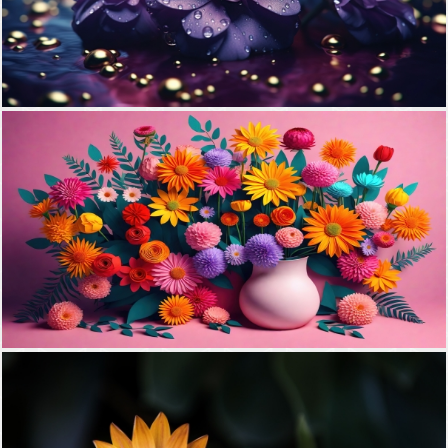
زهور
زهور