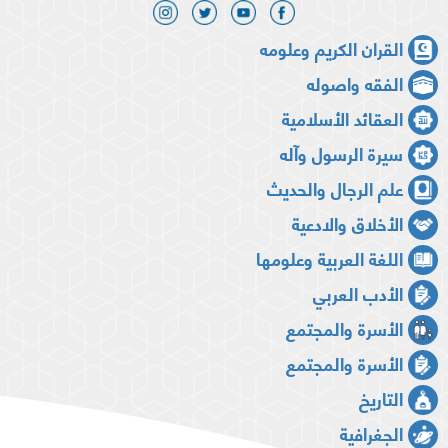
القران الكريم وعلومه
الفقه واصوله
العقائد الأسلامية
سيرة الرسول وآله
علم الرجال والحديث
الأخلاق والادعية
اللغة العربية وعلومها
الأدب العربي
الأسرة والمجتمع
الأسرة والمجتمع
التاريخ
الجغرافية