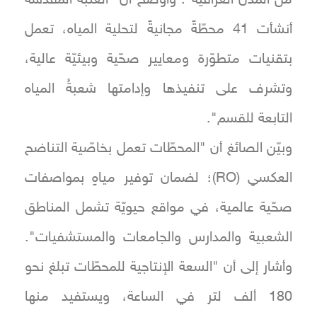
من المدن العراقية". وأوضح أن "العتبة المقدّسة
أنشأت 41 محطّةً مجانيةً لتحلية المياه، تعمل
بتقنيات متطوّرة ومعايير صحّية وبيئيّة عالية،
وتشرف على تنفيذها وإدامتها شعبةُ المياه
التابعة للقسم".
وبيّن الصائغ أن "المحطّات تعمل بخاصّية التناضح
العكسي (RO)؛ لضمان توفير مياهٍ بمواصفات
صحّية عالمية، في مواقع حيويّة تشمل المناطق
الشعبية والمدارس والجامعات والمستشفيات".
وأشار إلى أن "السعة الإنتاجية للمحطّات تبلغ نحو
180 ألف لتر في الساعة، ويستفيد منها