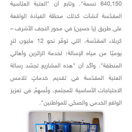
640,150 نسمة". وتابع أن "العتبة العبّاسية
المقدّسة أنشأت كذلك محطّة الفيادة الواقعة
على طريق (يا حسين) في محور النجف الأشرف –
كربلاء المقدّسة، التي توفّر نحو 12 مليون لترٍ
يوميًا من مياه الإسالة؛ لخدمة الزائرين وأهالي
المنطقة". وأكّد أن "هذه المشاريع تجسّد رسالة
العتبة المقدّسة في تقديم خدماتٍ تلامس
الاحتياجات الأساسية للمجتمع، وتُسهِمُ في تعزيز
الواقع الخدمي والصحّي للمواطنين".