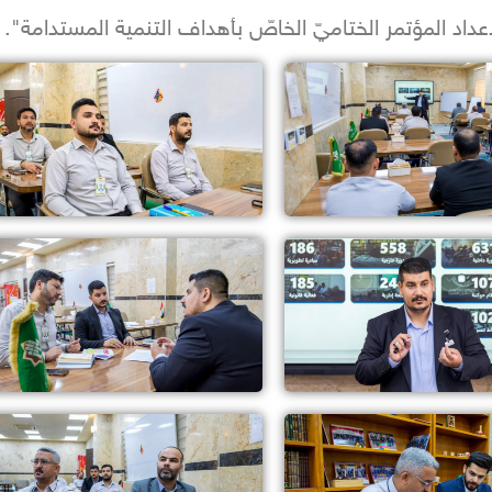
إعداد المؤتمر الختاميّ الخاصّ بأهداف التنمية المستدامة".