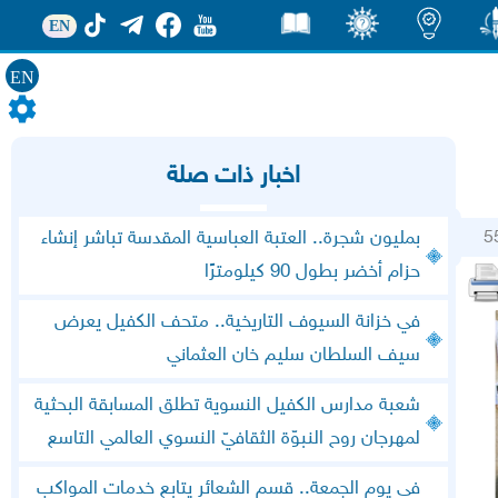
EN
EN
ور
اضاءات
ثقف
قصص
اخبار ذات صلة
5
بمليون شجرة.. العتبة العباسية المقدسة تباشر إنشاء
حزام أخضر بطول 90 كيلومترًا
في خزانة السيوف التاريخية.. متحف الكفيل يعرض
سيف السلطان سليم خان العثماني
شعبة مدارس الكفيل النسوية تطلق المسابقة البحثية
لمهرجان روح النبوّة الثقافيّ النسوي العالمي التاسع
في يوم الجمعة.. قسم الشعائر يتابع خدمات المواكب