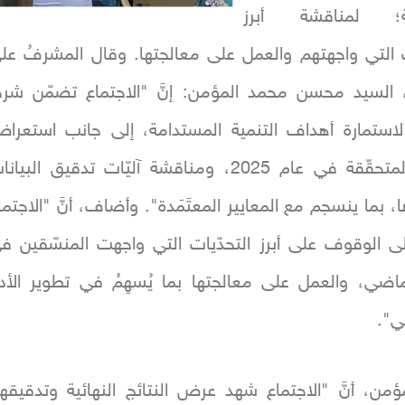
سة؛ لمناقشة أبرز
ت التي واجهتهم والعمل على معالجتها. وقال المشرفُ عل
، السيد محسن محمد المؤمن: إنَّ "الاجتماع تضمّن شرحً
 لاستمارة أهداف التنمية المستدامة، إلى جانب استعرا
النتائج المتحقّقة في عام 2025، ومناقشة آليّات تدقيق البيان
، بما ينسجم مع المعايير المعتَمَدة". وأضاف، أنَّ "الاجتما
ى الوقوف على أبرز التحدّيات التي واجهت المنسّقين ف
ماضي، والعمل على معالجتها بما يُسهِمُ في تطوير الأدا
ي".
مؤمن، أنَّ "الاجتماع شهد عرض النتائج النهائية وتدقيقها