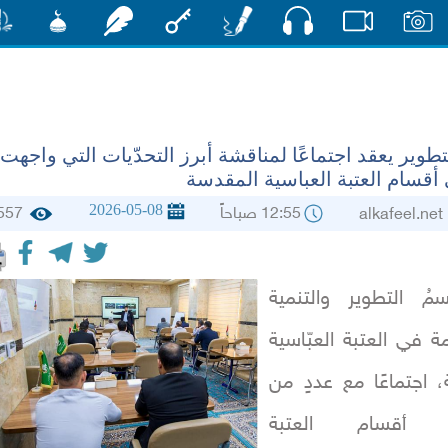
صوت
صور
فيديو
أقلام
مفتاح
رشفات
مشكاة
منش
طوير يعقد اجتماعًا لمناقشة أبرز التحدّيات التي واجهت
أقسام العتبة العباسية المقدسة
2026-05-08
12:55 صباحاً
557
alkafee
ُ التطوير والتنمية
ة في العتبة العبّاسية
، اجتماعًا مع عددٍ من
ي أقسام العتبة