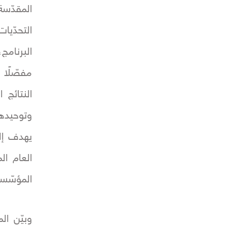
المقدّ
التحدّيا
البرنامج
مفصّلًا
وتوحيدها
يهدف إل
العام ال
المؤسّس
وبيّن ال