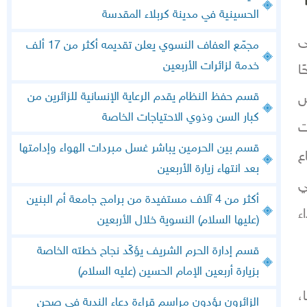
الحسينية في مدينة كربلاء المقدسة
ى
مجمّع العفاف النسوي يعلن تقديمه أكثر من 17 ألف
خدمة لزائرات الأربعين
ا
قسم حفظ النظام يقدم الرعاية الإنسانية للزائرين من
ض
كبار السن وذوي الاحتياجات الخاصة
ات
قسم بين الحرمين يباشر غسل مبردات الهواء وإدامتها
ع
بعد انتهاء زيارة الأربعين
ي
أكثر من 4 آلاف مستفيدة من برامج جامعة أم البنين
ء
(عليها السلام) النسوية خلال الأربعين
قسم إدارة الحرم الشريف يؤكّد نجاح خطته الخاصة
بزيارة أربعين الإمام الحسين (عليه السلام)
،
الزائرون يؤدون مراسم قراءة دعاء الندبة في صحن