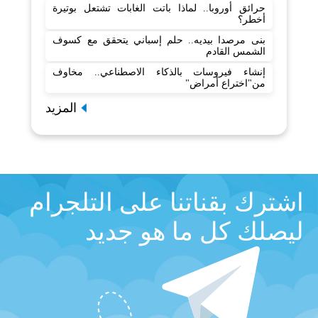
حرائق أوروبا.. لماذا باتت الغابات تشتعل بوتيرة
أخطر؟
بنى مرصدا بيديه.. حلم إسباني يتحقق مع كسوف
الشمس القادم
إنشاء فيروسات بالذكاء الاصطناعي.. مخاوف
من"اختراع أمراض"
المزيد
اشترك بقناتنا على التلجرام
ليصلك كل ما هو جديد