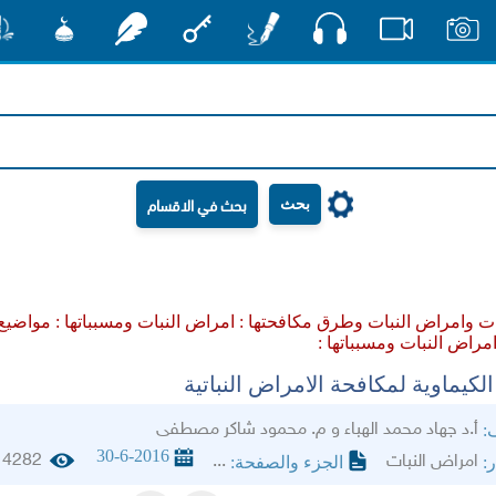
صوت
صور
فيديو
أقلام
مفتاح
رشفات
مشكاة
منش
بحث
ت وامراض النبات وطرق مكافحتها :
امراض النبات ومسبباتها :
مواضيع
مراض النبات ومسبباتها :
لكيماوية لمكافحة الامراض النباتية
أ.د جهاد محمد الهباء و م. محمود شاكر مصطفى
ف:
30-6-2016
4282
امراض النبات
...
ر:
الجزء والصفحة: