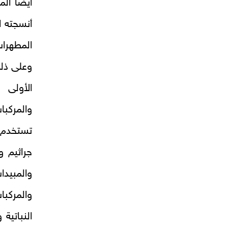
أيضا ال
أنسجته ا
المطهرات
وعلى ذل
الأولى 
والمركبا
تستخدم ل
جراثيم 
والمبيدا
والمركب
النباتية