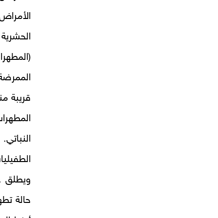
الأمراض 
الحشرية
(المطهر
الممرضة 
قريبة من
المطهرا
النباتي
الطفيلي
ويطلق ع
حالة تطه