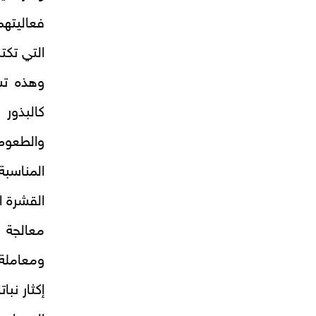
فعاليتهم
التي تك
وهذه تس
كالبذور 
والطعوم
المناسبة
القشرة ا
معالجة أ
ومعاملة
إكثار نب