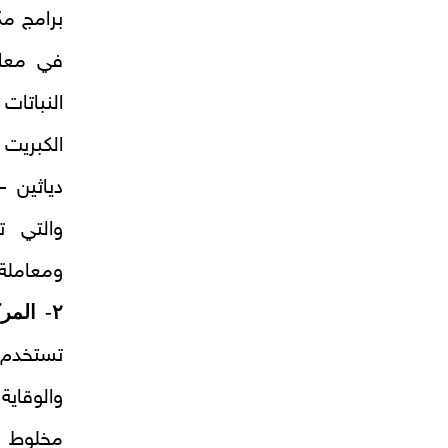
برامج مك
في معام
النباتا
الكبريت 
والتي ت
ومعاملة 
٢- المركبات النحاسية:
تستخدم 
والوقاية
مخلوط ب