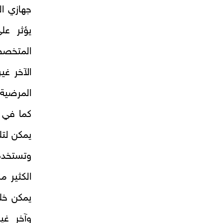
جهازي ال
يؤثر عل
المتخصص
الآخر غ
المرضية 
كما في 
يمكن لتل
وتستخدم
الكثير م
يمكن خل
وآخر غي