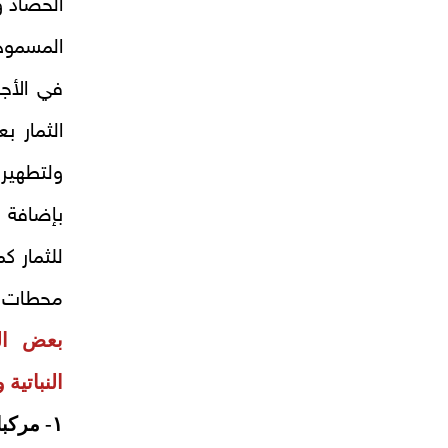
الحصاد و
المسموح
في الأجز
الثمار 
ولتطهير
بإضافة ت
للثمار ك
محطات إ
بعض الم
النباتية 
١- مركبات الكبريت: