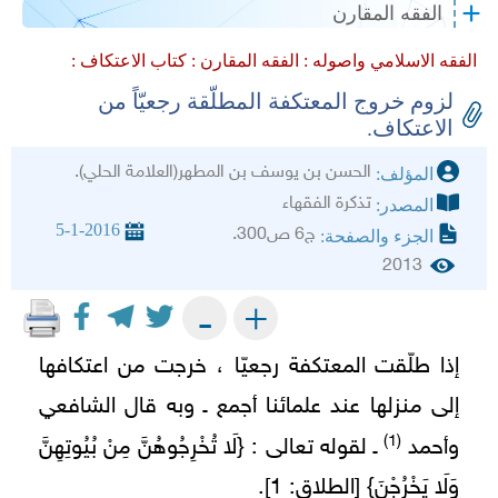
الفقه المقارن
الفقه الاسلامي واصوله :
الفقه المقارن :
كتاب الاعتكاف :
لزوم خروج المعتكفة المطلّقة رجعيّاً من
الاعتكاف.
الحسن بن يوسف بن المطهر(العلامة الحلي).
المؤلف:
تذكرة الفقهاء
المصدر:
5-1-2016
ج6 ص300.
الجزء والصفحة:
2013
+
-
إذا طلّقت المعتكفة رجعيّا ، خرجت من اعتكافها
إلى منزلها‌ عند علمائنا أجمع ـ وبه قال الشافعي
(1)
{
وأحمد
ـ لقوله تعالى :
لَا تُخْرِجُوهُنَّ مِنْ بُيُوتِهِنَّ
}
وَلَا يَخْرُجْنَ
[الطلاق: 1].