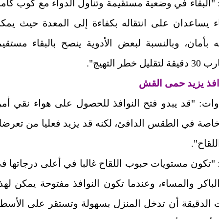
"البقاء في وضعية مستقيمة وتناول الدواء مع كوب كام
ء يساعدان على انتقاله بكفاءة إلى المعدة حيث يمك
 بأمان، وبالنسبة لبعض الأدوية ينصح بالبقاء مستقيم
ل خطر التهيج".
وافذ يزيد حمى القش
ات: "قد يبدو فتح النوافذ للحصول على هواء نقي أمر
 خاصة في الطقس الدافئ، لكنه قد يزيد فعليا من تعرض
لقاح".
"تكون مستويات حبوب اللقاح غالبا في أعلى درجاتها ف
لباكر والمساء، وعندما تكون النوافذ مفتوحة يمكن لهذ
ت الدقيقة أن تدخل المنزل بسهولة وتستقر على الأسط