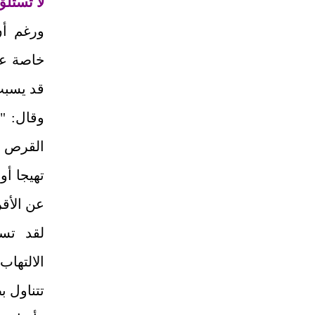
لا تستلق
ورغم أن 
خاصة عن
قد يسبب
وقال: "
القرص ف
تهيجا أو
عن الأق
لقد تسب
الالتها
تتناول 