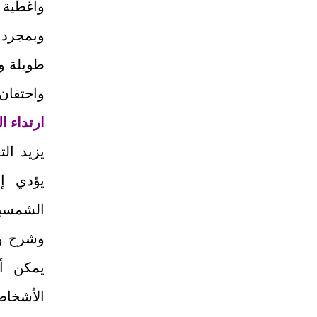
وأغطية ا
وبمجرد 
طويلة و
واحتقان 
ارتداء 
يزيد ال
يؤدي إل
الشمسية
وشرح وا
يمكن أ
الأشخاص