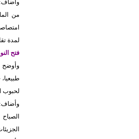
وأضاف: 
من الما
امتصاصه
لمدة تقارب 30 دقيقة لتقلي
فتح الن
وأوضح و
طبيعيا،
لحبوب ال
وأضاف: 
الصباح ا
الجزيئا