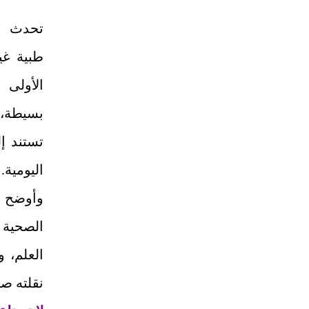
تحدث ا
طبية غي
الأولى
بسيطة،
تستند إ
اليومية.
وأوضح ك
الصحية ا
العلم، 
نقلته صح