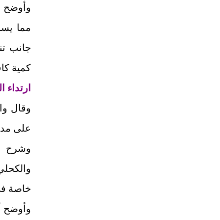
وأوضح و
مما يسا
جانب تن
كمية كاف
ارتداء ا
وقال وات
على مدى
وشرح أن
والكحلي 
خاصة في
وأوضح أ