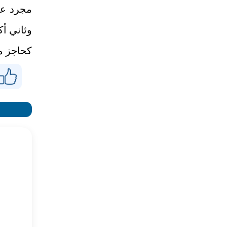
مجرد عا
وثاني أ
كحاجز م