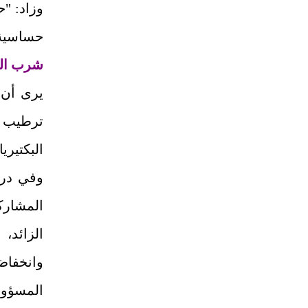
حساسية 
شرب المز
يرى أن 
ترطيب ا
البكتيريا
المشاركي
الزائد،
وانخفاض
المسؤولة