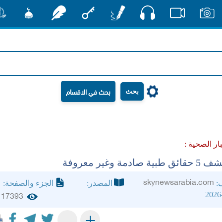
صوت
صور
فيديو
أقلام
مفتاح
رشفات
مشكاة
منش
بحث
بار الصحية :
صادمة وغير معروفة
skynewsarabia.com
ف:
المصدر:
الجزء والصفحة:
2026
17393
+
-