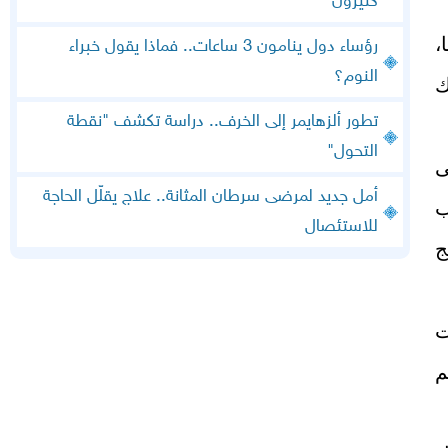
كثيرون
،
رؤساء دول ينامون 3 ساعات.. فماذا يقول خبراء
النوم؟
ك
تطور ألزهايمر إلى الخرف.. دراسة تكشف "نقطة
التحول"
ى
أمل جديد لمرضى سرطان المثانة.. علاج يقلّل الحاجة
ب
للاستئصال
ج
ت
م