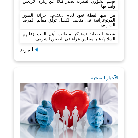
قسم الشؤون الفكرية يصدر كتابًا عن زيارة الأربعين
وأهدافها
من بينها لقطة تعود لعام 1905م.. خزانة الصور
الفوتوغرافية في متحف الكفيل توثّق معالم المرقد
الشريف
شعبة الخطابة تستذكر مصائب أهل البيت (عليهم
السلام) عبر مجلس عزاء في الصحن الشريف
المزيد
الآخبار الصحية