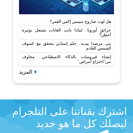
هل لوث صاروخ سبيس إكس القمر؟
حرائق أوروبا.. لماذا باتت الغابات تشتعل بوتيرة
أخطر؟
بنى مرصدا بيديه.. حلم إسباني يتحقق مع كسوف
الشمس القادم
إنشاء فيروسات بالذكاء الاصطناعي.. مخاوف
من"اختراع أمراض"
المزيد
اشترك بقناتنا على التلجرام
ليصلك كل ما هو جديد