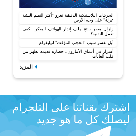
الجزيئات البلاستيكية الدقيقة تغزو "أكثر النظم البيئية
عزلة" على وجه الأرض
زلزال مصر يفتح ملف إنذار الهواتف المبكر.. كيف
تعمل التقنية؟
أبل تفسر سبب "الحجب المؤقت" لتيليغرام
أسرار في أعماق الأمازون.. حضارة قديمة تظهر من
قلب الغابات
المزيد
اشترك بقناتنا على التلجرام
ليصلك كل ما هو جديد