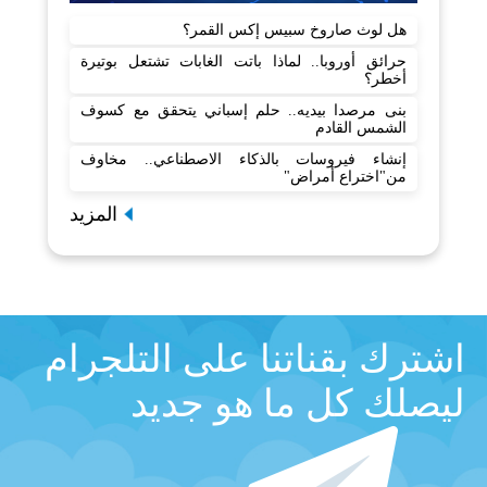
هل لوث صاروخ سبيس إكس القمر؟
حرائق أوروبا.. لماذا باتت الغابات تشتعل بوتيرة
أخطر؟
بنى مرصدا بيديه.. حلم إسباني يتحقق مع كسوف
الشمس القادم
إنشاء فيروسات بالذكاء الاصطناعي.. مخاوف
من"اختراع أمراض"
المزيد
اشترك بقناتنا على التلجرام
ليصلك كل ما هو جديد