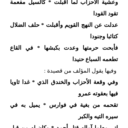
وعشية الأحزاب لما أقبلت * كالسيل مفعمة
تقود القودا
عدلت عن النهج القويم وأقبلت * حلف الضلال
كتائبا وجنودا
فأبحت حرمتها وعدت بكبشها * في القاع
تطعمه السباع حنيدا
وفيها يقول المؤلف من قصيدة :
وفي وقعة الأحزاب والخندق الذي * غدا ثاويا
فيها بعقوته عمرو
تقحمه من بغية في فوارس * يميل به في
سيره التيه والكبر
اتى معلما آماله قتل أحمد * وكان له من قبل