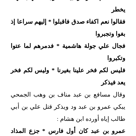
يخطر
فقالوا نعم اكفاء صدق فاقبلوا * إليهم سراعا إذ
بغوا وتجبروا
فجال علي جولة هاشمية * فدمرهم لما عتوا
وتكبروا
فليس لكم فخر علينا بغيرنا * وليس لكم فخر
يعد فيذكر
وقال مسافع بن عبد مناف بن وهب الجمحي
يبكي عمرو بن عبد ود ويذكر قتل علي بن أبي
طالب إياه أورده ابن هشام :
عمرو بن عبد كان أول فارس * جزع المذاد