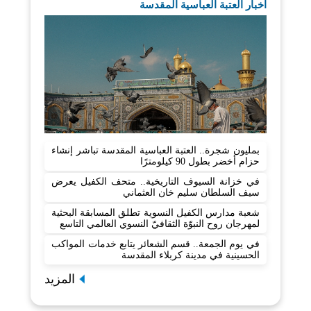
اخبار العتبة العباسية المقدسة
بمليون شجرة.. العتبة العباسية المقدسة تباشر إنشاء
حزام أخضر بطول 90 كيلومترًا
في خزانة السيوف التاريخية.. متحف الكفيل يعرض
سيف السلطان سليم خان العثماني
شعبة مدارس الكفيل النسوية تطلق المسابقة البحثية
لمهرجان روح النبوّة الثقافيّ النسوي العالمي التاسع
في يوم الجمعة.. قسم الشعائر يتابع خدمات المواكب
الحسينية في مدينة كربلاء المقدسة
المزيد