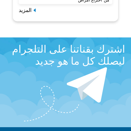
من"اختراع أمراض"
المزيد
اشترك بقناتنا على التلجرام
ليصلك كل ما هو جديد