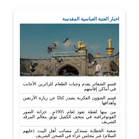
اخبار العتبة العباسية المقدسة
قسم الشعائر يقدم وجبات الطعام للزائرين الأجانب
في أماكن إقامتهم
قسم الشؤون الفكرية يصدر كتابًا عن زيارة الأربعين
وأهدافها
من بينها لقطة تعود لعام 1905م.. خزانة الصور
الفوتوغرافية في متحف الكفيل توثّق معالم المرقد
الشريف
شعبة الخطابة تستذكر مصائب أهل البيت (عليهم
السلام) عبر مجلس عزاء في الصحن الشريف