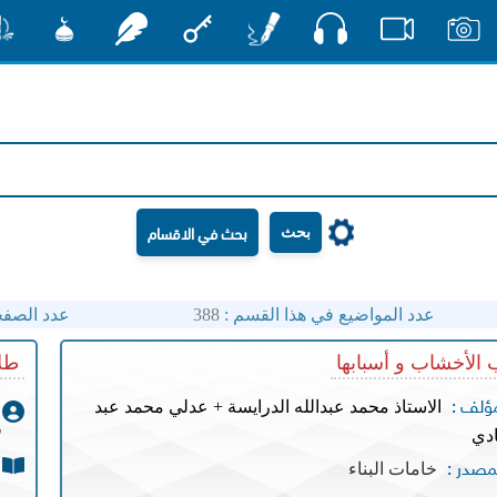
صوت
صور
فيديو
أقلام
مفتاح
رشفات
مشكاة
منش
بحث
عدد المواضيع في هذا القسم :
388
عدد الصفح
الأخشاب و أسبابها
طلا
الاستاذ محمد عبدالله الدرايسة + عدلي محمد عبد
مؤلف :
و
ادي
خامات البناء
مصدر :