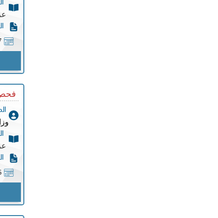
ال
عر
ال
7
فحص 
ال
وزا
ال
عر
ال
6