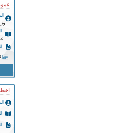
عموم
ال
وزا
ال
عر
ال
6
اخطا
ال
ال
ال