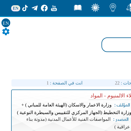
EN
ور
اضاءات
ثقف
قصص
EN
ات :
22
انت في الصفحة :
1
ء الالمنيوم - المواد
وزارة الاعمار والاسكان (الهيئة العامة للمباني ) +
المؤلف :
زارة التخطيط (الجهاز المركزي للتقييس والسيطرة النوعية )
المواصفات الفنية للأعمال المدنية (مدونة بناء
المصدر :
عراقية )