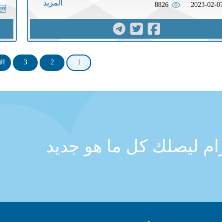
المزيد
8826
2023-02-0
1
2
3
ال
رام ليصلك كل ما هو جديد