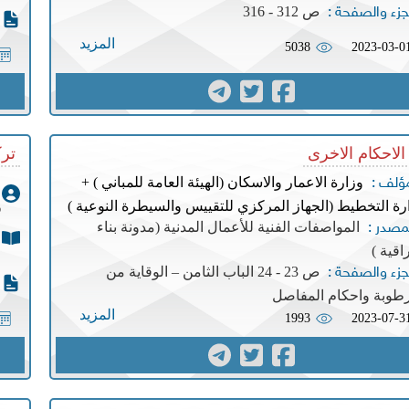
ص 312 - 316
جزء والصفحة :
المزيد
5038
2023-03-0
الاحكام الاخرى
ترك
وزارة الاعمار والاسكان (الهيئة العامة للمباني ) +
مؤلف :
رة التخطيط (الجهاز المركزي للتقييس والسيطرة النوعية )
و
المواصفات الفنية للأعمال المدنية (مدونة بناء
مصدر :
اقية )
ص 23 - 24 الباب الثامن – الوقاية من
جزء والصفحة :
رطوبة واحكام المفاصل
المزيد
1993
2023-07-3