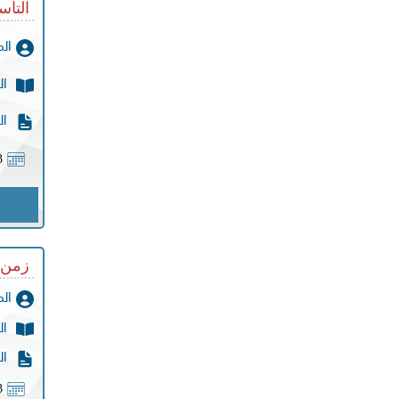
التأس
ال
ال
ال
3
زمن ا
ال
ال
ال
3