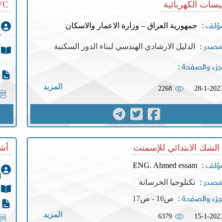
يسات الكهربائية
PVC الملدن
جمهورية العراق – وزارة الاعمار والاسكان
مؤلف :
و
الدليل الارشادي الهندسي لبناء الدور السكنية
مصدر :
جزء والصفحة :
المزيد
2268
28-1-202
لشك الابتدائي للإسمنت
أش
ENG. Ahmed essam
مؤلف :
ا
تكنلوجيا الخرسانة
مصدر :
ص16 - ص17
جزء والصفحة :
المزيد
6379
15-1-202