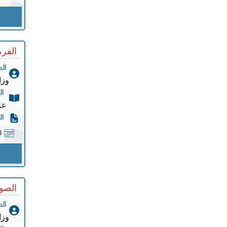
الفرم
ال
وزا
ال
عر
ال
8
الصو
ال
وزا