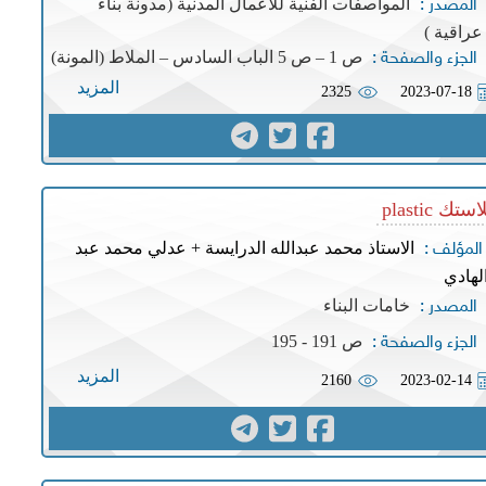
المواصفات الفنية للأعمال المدنية (مدونة بناء
المصدر :
عراقية )
ص 1 – ص 5 الباب السادس – الملاط (المونة)
الجزء والصفحة :
المزيد
2325
2023-07-18
ستك plastic
الاستاذ محمد عبدالله الدرايسة + عدلي محمد عبد
المؤلف :
لهادي
خامات البناء
المصدر :
ص 191 - 195
الجزء والصفحة :
المزيد
2160
2023-02-14