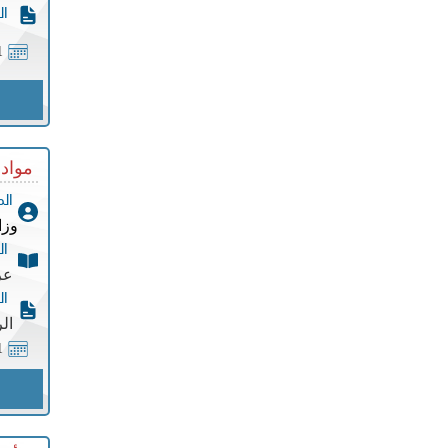
ال
1
مواد 
ال
وزا
ال
عر
ال
ال
1