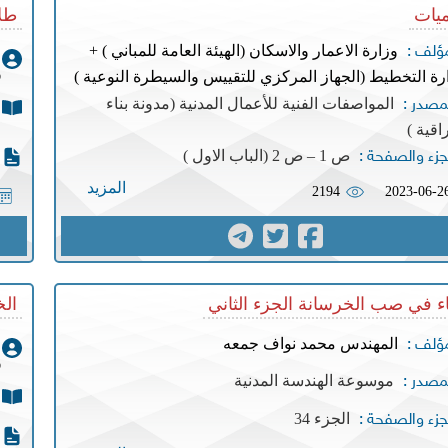
يات
طلا
وزارة الاعمار والاسكان (الهيئة العامة للمباني ) +
مؤلف :
و
رة التخطيط (الجهاز المركزي للتقييس والسيطرة النوعية )
المواصفات الفنية للأعمال المدنية (مدونة بناء
مصدر :
اقية )
ص 1 – ص 2 (الباب الاول )
جزء والصفحة :
المزيد
2194
2023-06-2
ء في صب الخرسانة الجزء الثاني
الخ
المهندس محمد نواف جمعه
مؤلف :
و
موسوعة الهندسة المدنية
مصدر :
الجزء 34
جزء والصفحة :