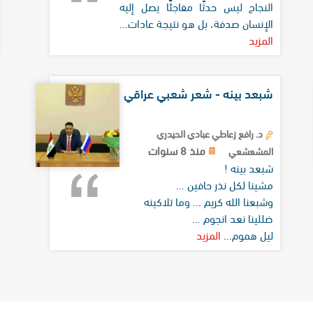
النجاح ليس حدثًا مفاجئًا يصل إليه
الإنسان صدفة، بل هو نتيجة عادات...
المزيد
شبعد بينه - شعر شعبي عراقي
د. رافع زعاطي عبادي الحيدري
منذ 8 سنوات
المشعشعي
شبعد بينه !
مشينا لكل نذر حافين ...
وشبعنا الله كريم ... وما تلاكينه
ضللينا نعد انجوم ...
ليل هموم...
المزيد