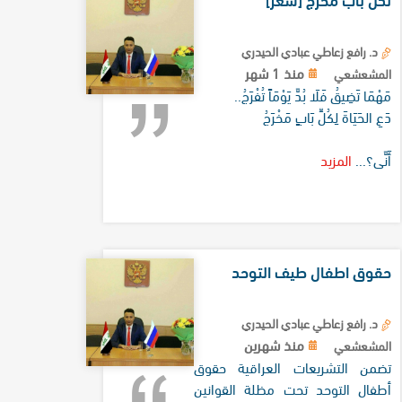
د. رافع زعاطي عبادي الحيدري
منذ 1 شهر
المشعشعي
مَهْمَا تَضِيقُ فَلَا بُدَّ يَوْمَاً تُفْرَجُ..
دَعِ الحَيَاةَ لِكُلِّ بَابٍ مَخْرَجُ
أَنَّى؟...
المزيد
حقوق اطفال طيف التوحد
د. رافع زعاطي عبادي الحيدري
منذ شهرين
المشعشعي
تضمن التشريعات العراقية حقوق
أطفال التوحد تحت مظلة القوانين