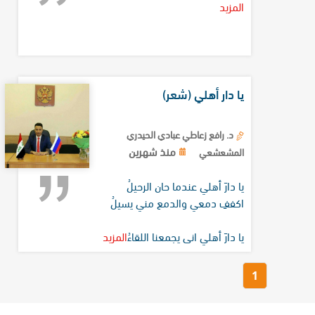
المزيد
يا دار أهلي (شعر)
د. رافع زعاطي عبادي الحيدري
منذ شهرين
المشعشعي
يا دارَ أهلي عندما حان الرحيلُ
اكففِ دمعي والدمع مني يسيلُ
يا دارَ أهلي انى يجمعنا اللقاءُ
المزيد
1