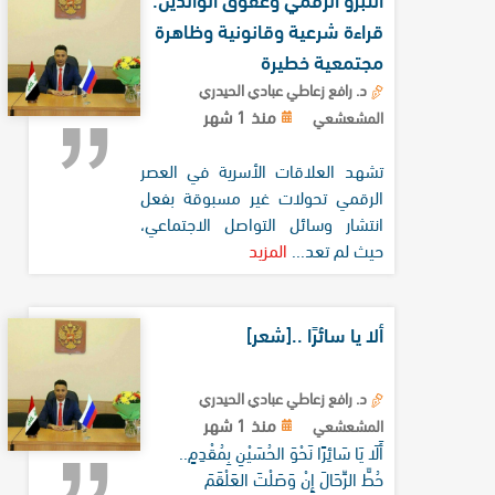
قراءة شرعية وقانونية وظاهرة
مجتمعية خطيرة
د. رافع زعاطي عبادي الحيدري
منذ 1 شهر
المشعشعي
تشهد العلاقات الأسرية في العصر
الرقمي تحولات غير مسبوقة بفعل
انتشار وسائل التواصل الاجتماعي،
حيث لم تعد...
المزيد
ألا يا سائرًا ..[شعر]
د. رافع زعاطي عبادي الحيدري
منذ 1 شهر
المشعشعي
أَلَا يَا سَائِرًا نَحْوَ الحُسَيْنِ بِمُقْدِمٍ..
حُطَّ الرِّحَالَ إِنْ وَصَلْتَ العَلْقَمَ