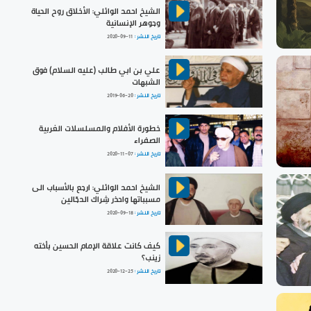
الشيخ احمد الوائلي: الأخلاق روح الحياة
وجوهر الإنسانية
تاريخ النشر :
2020-09-11
علي بن ابي طالب (عليه السلام) فوق
الشبهات
تاريخ النشر :
2019-06-20
خطورة الأفلام والمسلسلات الغربية
الصفراء
تاريخ النشر :
2020-11-07
الشيخ احمد الوائلي: ارجع بالأسباب الى
مسبباتها واحذر شِراك الدجّالين
تاريخ النشر :
2020-09-18
كيف كانت علاقة الإمام الحسين بأخته
زينب؟
تاريخ النشر :
2020-12-25