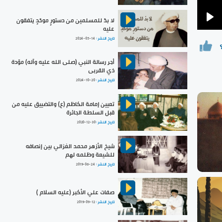
لا بدّ للمسلمين من دستورٍ موحّدٍ يتفقون
Pla
عليه
تاريخ النشر :
2024-05-14
أجر رسالة النبي (صلى الله عليه وآله) موّدة
ذي القربى
تاريخ النشر :
2024-10-20
تعيين إمامة الكاظم (ع) والتضييق عليه من
قبل السلطة الجائرة
تاريخ النشر :
2020-12-30
شيخ الأزهر محمد الغزالي بين إنصافه
للشيعة وظلمه لهم
تاريخ النشر :
2019-06-24
صفات علي الأكبر (عليه السلام )
تاريخ النشر :
2019-09-12