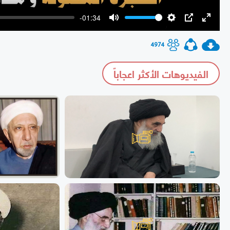
-01:34
Mute
Settings
PIP
Enter
fullscr
4974
الفيديوهات الأكثر اعجاباً