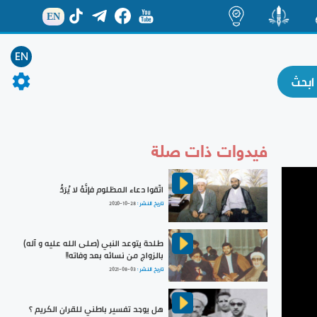
EN
ة
منشور
اضاءات
EN
فيدوات ذات صلة
اتّقوا دعاء المظلوم فإنَّهُ لا يُرَدُّ
تاريخ النشر :
2020-10-28
طلحة يتوعد النبي (صلى الله عليه و آله)
بالزواج من نسائه بعد وفاته!!
تاريخ النشر :
2021-08-03
هل يوجد تفسير باطني للقران الكريم ؟