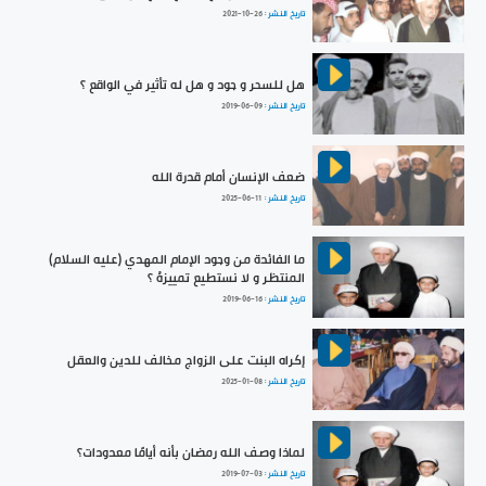
تاريخ النشر :
2021-10-26
هل للسحر و جود و هل له تأثير في الواقع ؟
تاريخ النشر :
2019-06-09
ضعف الإنسان أمام قدرة الله
تاريخ النشر :
2025-06-11
ما الفائدة من وجود الإمام المهدي (عليه السلام)
المنتظر و لا نستطيع تمييزهُ ؟
تاريخ النشر :
2019-06-16
إكراه البنت على الزواج مخالف للدين والعقل
تاريخ النشر :
2025-01-08
لماذا وصف الله رمضان بأنه أيامًا معدودات؟
تاريخ النشر :
2019-07-03