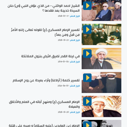
الشيخ احمد الوائلي - من الذي عوّض النبي (ص) حنان
السيدة خديجة بعد فقدها ؟
تاريخ النشر :
2020-07-17
تفسير الإمام العسكري (ع) لقوله تعالى {للهِ الأمرُ
مِن قبلُ ومِن بعدُ}
تاريخ النشر :
2020-10-25
في ليلة القدر تضيق الأرض بنزول الملائكة
تاريخ النشر :
2019-07-03
تفسير كلمة ( أراذلنا) وآراء بعيدة عن روح الإسلام
تاريخ النشر :
2023-06-07
الإمام العسكري (ع) ومنهج آبائه في العلم والأخلاق
والعبادة
تاريخ النشر :
2020-10-20
الإمام زين العابدين (عليه السلام) و صبره على قتلة