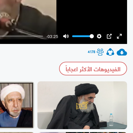
-03:25
Mute
Settings
PIP
Enter
fullscr
4178
الفيديوهات الأكثر اعجاباً