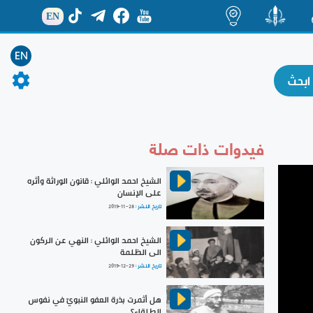
EN
ة
منشور
اضاءات
EN
فيدوات ذات صلة
الشيخ احمد الوائلي : قانون الوراثة وأثره
على الإنسان
تاريخ النشر :
2019-11-28
الشيخ احمد الوائلي : النهي عن الركون
الى الظلمة
تاريخ النشر :
2019-12-29
هل أثمرت بذرة العفو النبويّ في نفوس
الطلقاء؟