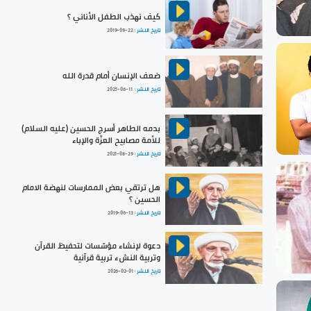
كيف نهذب الطفل الأناني ؟
تاريخ النشر :
2019-09-22
ضعف الإنسان أمام قدرة الله
تاريخ النشر :
2025-06-11
بدمه الطاهر أسرج الحسين (عليه السلام)
للأمة مصابيح العزّة والإباء
تاريخ النشر :
2021-08-29
هل ترتقي بعض الممارسات لنهضة الامام
الحسين ؟
تاريخ النشر :
2019-06-13
دعوة لإنشاء مؤسّسات لتحفيظ القرآن
وتربية النشء تربية قرآنية
تاريخ النشر :
2026-02-01