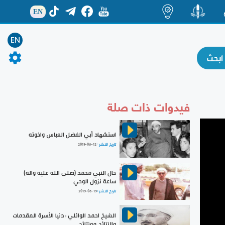
EN
ة
منشور
اضاءات
EN
فيدوات ذات صلة
استشهاد أبي الفضل العباس واخوته
تاريخ النشر :
2019-06-12
حال النبي محمد (صلى الله عليه واله)
ساعة نزول الوحي
تاريخ النشر :
2019-06-19
الشيخ احمد الوائلي : دنيا الأسرة المقدمات
والنتائج مونتائج