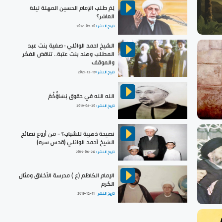
لِمَ طلب الإمام الحسين المهلة ليلة
العاشر؟
تاريخ النشر :
2022-09-10
الشيخ احمد الوائلي : صفية بنت عبد
المطلب وهند بنت عتبة.. تناقض الفكر
والموقف
تاريخ النشر :
2021-12-19
الله الله في حقوق نِسَاؤُكُمْ
تاريخ النشر :
2019-06-20
نصيحة ذهبية للشباب؟ - من أروع نصائح
الشيخ أحمد الوائلي (قدس سره)
تاريخ النشر :
2019-06-24
الإمام الكاظم (ع ) مدرسة الأخلاق ومثال
الكرم
تاريخ النشر :
2019-12-11