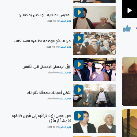
تقديس الصحابة .. والكيل بمكيالين
Pla
تاريخ النشر :
2023-02-12
من النتائج الوخيمة لظاهرة الاستنكاف
تاريخ النشر :
2025-04-06
أوّلُ الإحسان الإحسانُ الى النَّفس
تاريخ النشر :
2021-01-08
لتكن أعمالك مصداقًا لأقوالك
تاريخ النشر :
2025-01-08
قال تعالى : (وَلَا تَرْكَنُوا إِلَى الَّذِينَ ظَلَمُوا
فَتَمَسَّكُمُ النَّارُ)
تاريخ النشر :
2019-11-09