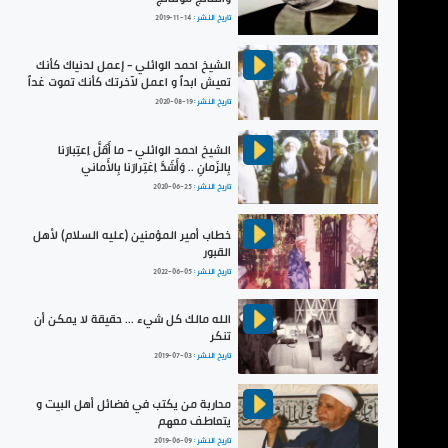
تاريخ النشر :
2019-11-14
الشيخ احمد الوائلي - إعمل لدنياك كأنك
تعيش ابداً و اعمل لآخرتك كأنك تموت غداً
تاريخ النشر :
2020-08-19
الشيخ احمد الوائلي - ما أَقَلَّ اِعتِبارَنا
بِالزَمانِ .. وَأَشَدَّ اِغتِرارَنا بِالأَماني
تاريخ النشر :
2020-06-25
خطاب أمير المؤمنين (عليه السلام) لأهل
القبور
تاريخ النشر :
2022-06-05
الله مالك كل شيء ... حقيقة لا يمكن أن
تنكر
تاريخ النشر :
2019-07-03
محاربة من يكتب في فضائل أهل البيت و
يتعاطف معهم
تاريخ النشر :
2019-06-09