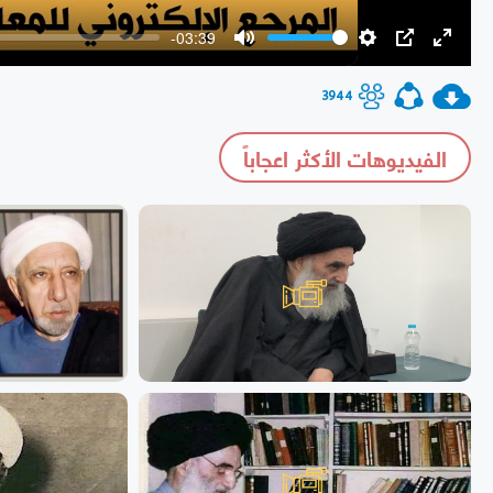
-03:39
Mute
Settings
PIP
Enter
fullscr
3944
الفيديوهات الأكثر اعجاباً