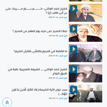
الشيخ احمد الوائلي -كـــــــــم بــــــلغ مــــــيراث علي
بن أبي طالب (ع) ؟
تاريخ النشر :
2020-07-26
لماذا الاصرار على احياء يوم العاشر من المحرم ؟
تاريخ النشر :
2019-06-08
ما الضابط في الترجيع والتغنّي بالقرآن الكريم؟
تاريخ النشر :
2024-01-05
الشيخ احمد الوائلي __ الشروط التعجيزية عقبة في
طريق الزواج
تاريخ النشر :
2026-03-26
سبب نزول الآية الكريمة:{ وَلَا تَطْرُدِ الَّذِينَ يَدْعُونَ
رَبَّهُمْ...}
تاريخ النشر :
2022-09-17