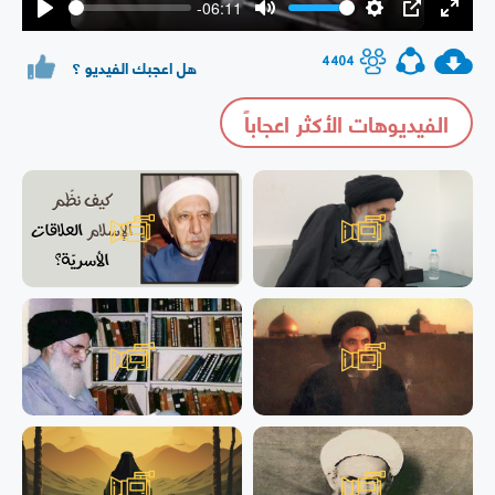
-06:11
Play
Mute
Settings
PIP
Enter
fullsc
4404
هل اعجبك الفيديو ؟
الفيديوهات الأكثر اعجاباً