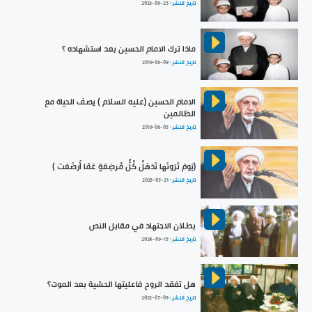
تاريخ النشر :
2023-09-25
ماذا ترك الامام الحسين بعد استشهاده ؟
تاريخ النشر :
2019-06-09
الامام الحسين (عليه السلام ) يصف الحياة مع
الظالمين
تاريخ النشر :
2019-06-05
﴿يَومَ تَرَونَها تَذهَلُ كُلُّ مُرضِعَةٍ عَمّا أَرضَعَت ﴾
تاريخ النشر :
2025-05-21
بطلان الاجتهاد في مقابل النص
تاريخ النشر :
2024-09-15
هل تفقد الروح فاعليتها الحسّية بعد الموت؟
تاريخ النشر :
2022-05-09