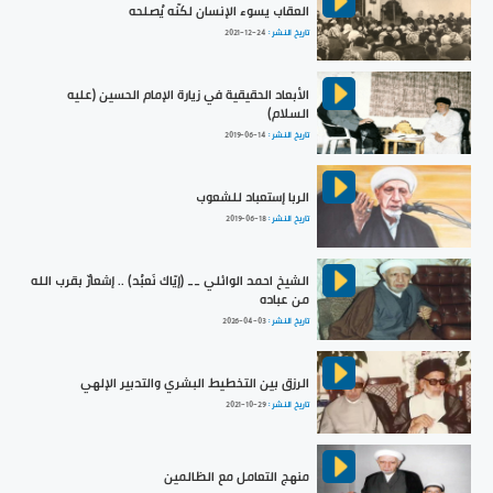
العقاب يسوء الإنسان لكنّه يُصلحه
تاريخ النشر :
2021-12-24
الأبعاد الحقيقية في زيارة الإمام الحسين (عليه
السلام)
تاريخ النشر :
2019-06-14
الربا إستعباد للشعوب
تاريخ النشر :
2019-06-18
الشيخ احمد الوائلي __ (إيّاك نَعبُد) .. إشعارٌ بقرب الله
من عباده
تاريخ النشر :
2026-04-03
الرزق بين التخطيط البشري والتدبير الإلهي
تاريخ النشر :
2021-10-29
منهج التعامل مع الظالمين