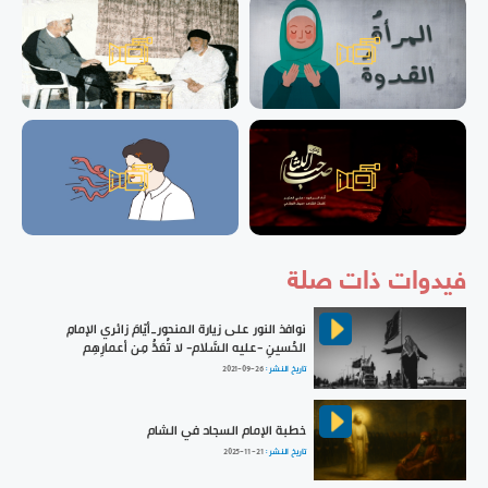
فيدوات ذات صلة
نوافذ النور على زيارة المنحور_أيّامَ زائري الإمامِ
الحُسينِ -عليه السَّلام- لا تُعَدُّ مِن أعمارِهِم
تاريخ النشر :
2021-09-26
خطبة الإمام السجاد في الشام
تاريخ النشر :
2025-11-21