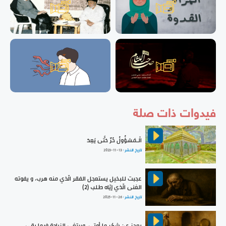
فيدوات ذات صلة
الْـمَسْؤُولُ حُرٌّ حَتَّى يَعِدَ
تاريخ النشر :
2023-11-13
عجبت للبخيل يستعجل الفقر الّذي منه هرب، و يفوته
الغنى الّذي إيّاه طلب (2)
تاريخ النشر :
2025-11-26
يعجز عن شكر ما أوتي، ويبتغي الزيادة فيما بقي