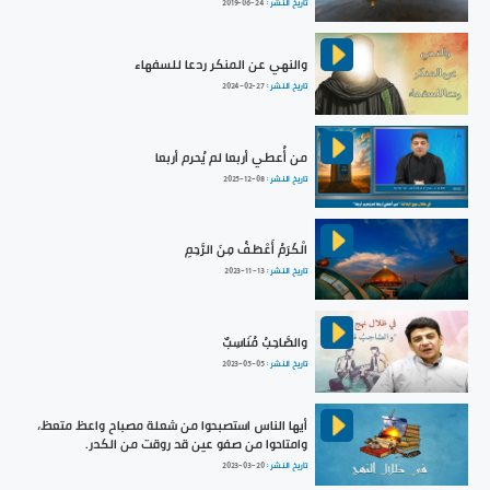
تاريخ النشر :
2019-06-24
والنهي عن المنكر ردعا للسفهاء
تاريخ النشر :
2024-02-27
من أُعطي أربعا لم يُحرم أربعا
تاريخ النشر :
2025-12-08
الْكَرَمُ أَعْطَفُ مِنَ الرَّحِمِ
تاريخ النشر :
2023-11-13
والصَّاحِبُ مُنَاسِبٌ
تاريخ النشر :
2023-05-05
أيها الناس استصبحوا من شعلة مصباح واعظ متعظ،
وامتاحوا من صفو عين قد روقت من الكدر.
تاريخ النشر :
2023-03-20