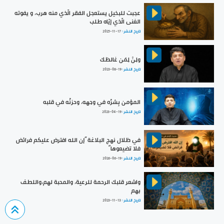
عجبت للبخيل يستعجل الفقر الّذي منه هرب، و يفوته
الغنى الّذي إيّاه طلب
تاريخ النشر :
2025-11-17
ولِنْ لِمَن غالظك
تاريخ النشر :
2023-08-19
المؤمن بِشرُه في وجهه، وحزنُه في قلبه
تاريخ النشر :
2023-04-19
في ظلال نهج البلاغة ”إن الله افترض عليكم فرائض
فلا تضيعوها“
تاريخ النشر :
2026-06-19
واشعر قلبك الرحمة للرعية، والمحبة لهم،واللطف
بهم
تاريخ النشر :
2023-11-13