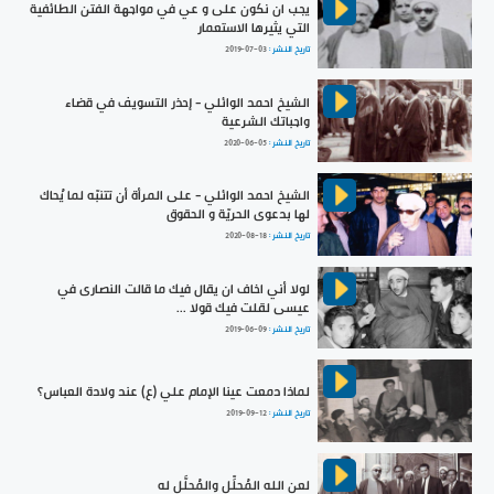
يجب ان نكون على و عي في مواجهة الفتن الطائفية
التي يثيرها الاستعمار
تاريخ النشر :
2019-07-03
الشيخ احمد الوائلي - إحذر التسويف في قضاء
واجباتك الشرعية
تاريخ النشر :
2020-06-05
الشيخ احمد الوائلي - على المرأة أن تتنبّه لما يُحاك
لها بدعوى الحريّة و الحقوق
تاريخ النشر :
2020-08-18
لولا أني اخاف ان يقال فيك ما قالت النصارى في
عيسى لقلت فيك قولا ...
تاريخ النشر :
2019-06-09
لماذا دمعت عينا الإمام علي (ع) عند ولادة العباس؟
تاريخ النشر :
2019-09-12
لعن الله المُحلِّل والمُحلَّل له