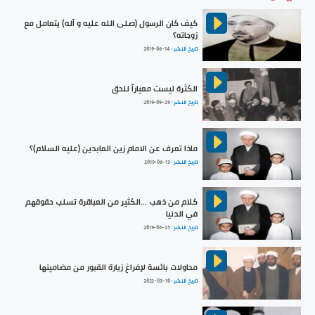
كيف كان الرسول (صلى الله عليه و آله) يتعامل مع
زوجاته؟
تاريخ النشر :
2019-06-14
الكثرة ليست معياراً للحق
تاريخ النشر :
2019-09-29
ماذا تعرف عن الامام زين العابدين (عليه السلام)؟
تاريخ النشر :
2019-06-13
كلام من ذهب ...الكثير من العباقرة تسلب حقوقهم
في الدنيا
تاريخ النشر :
2019-06-25
محاولات بائسة لإفراغ زيارة القبور من مضامينها
تاريخ النشر :
2022-03-10