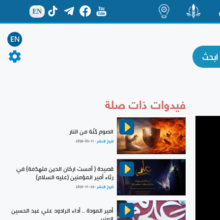
EN
ة
منشور
اضاءات
EN
فيدوات ذات صلة
الصوم جُنّة من النار
تاريخ النشر :
2026-03-11
قصيدة ( أمست اركان الدين متهدّمة) في
رثاء أمير المؤمنين (عليه السلام)
تاريخ النشر :
2025-11-26
أمير المودة .. أداء الرادود علي عبد الحسين
العنبر