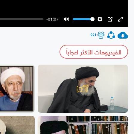
-01:07
Mute
Settings
PIP
Enter
fullscr
921
الفيديوهات الأكثر اعجاباً