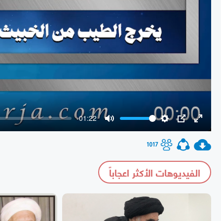
-01:22
Mute
Settings
PIP
Enter
fullscr
1017
الفيديوهات الأكثر اعجاباً