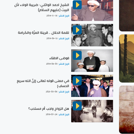
الشيخ احمد الوائلي : ضريبة الولاء لآل
البيت (عليهم السلام)
تاريخ النشر :
2019-11-14
لقمة الحلال .. قرينة العزّة والكرامة
تاريخ النشر :
2019-09-13
فوضى الافتاء
تاريخ النشر :
2019-06-05
في معنى قوله تعالى {إنَّ الله سريع
الحساب}
تاريخ النشر :
2021-05-04
هل الزواج واجب أم مستحب؟
تاريخ النشر :
2019-07-24