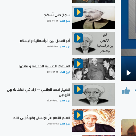
سامِحْ حتى تُسامَح
تاريخ النشر :
2019-06-14
أجر العمل بين الرأسمالية والإسلام
تاريخ النشر :
2024-04-11
العلاقات الجنسية المحرمة و نتائجها
تاريخ النشر :
2019-07-11
Pla
الشيخ احمد الوائلي -- آراء في الكفاءة بين
الزوجين
تاريخ النشر :
2026-02-22
العلم النافع عزُّ للإنسان وقربةٌ إلى الله
تاريخ النشر :
2022-11-02