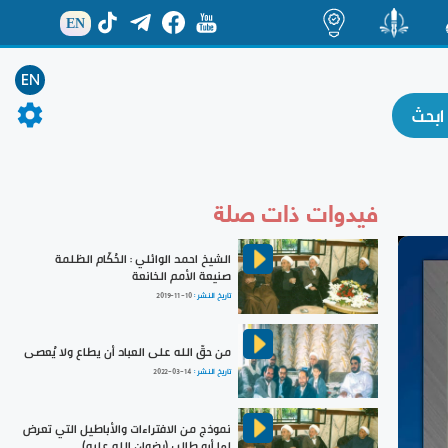
EN
ة
منشور
اضاءات
EN
فيدوات ذات صلة
الشيخ احمد الوائلي : الحُكّام الظلمة
صنيعة الأمم الخانعة
تاريخ النشر :
2019-11-10
من حقّ الله على العباد أن يطاع ولا يُعصى
تاريخ النشر :
2022-03-14
نموذج من الافتراءات والأباطيل التي تعرض
لها أبو طالب (رضوان الله عليه)