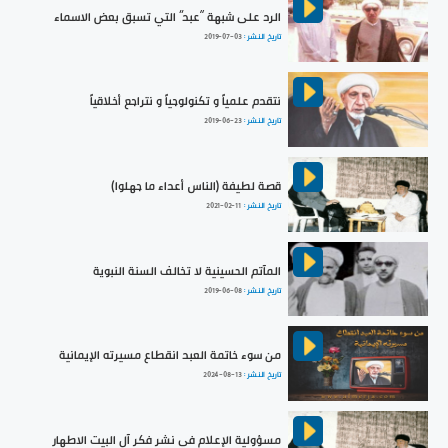
الرد على شبهة “عبد” التي تسبق بعض الاسماء
تاريخ النشر :
2019-07-03
نتقدم علمياً و تكنولوجياً و نتراجع أخلاقياً
تاريخ النشر :
2019-06-23
قصة لطيفة (الناس أعداء ما جهلوا)
تاريخ النشر :
2021-02-11
المآتم الحسينية لا تخالف السنة النبوية
تاريخ النشر :
2019-06-08
من سوء خاتمة العبد انقطاع مسيرته الإيمانية
تاريخ النشر :
2024-08-13
مسؤولية الإعلام في نشر فكر آل البيت الاطهار