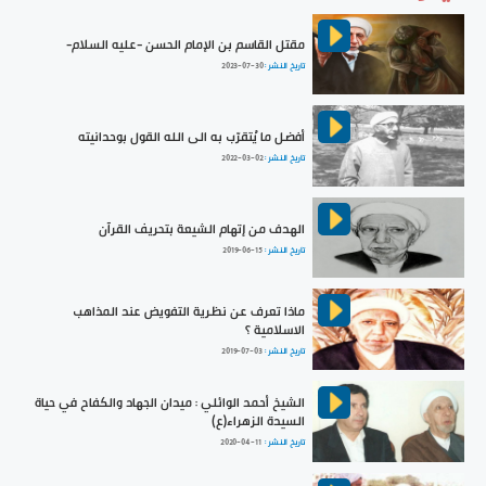
مقتل القاسم بن الإمام الحسن -عليه السلام-
تاريخ النشر :
2023-07-30
أفضل ما يُتقرّب به الى الله القول بوحدانيته
تاريخ النشر :
2022-03-02
الهدف من إتهام الشيعة بتحريف القرآن
تاريخ النشر :
2019-06-15
ماذا تعرف عن نظرية التفويض عند المذاهب
الاسلامية ؟
تاريخ النشر :
2019-07-03
الشيخ أحمد الوائلي : ميدان الجهاد والكفاح في حياة
السيدة الزهراء(ع)
تاريخ النشر :
2020-04-11